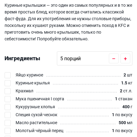
Куриные крылышки — это один из самых популярных и в то же
время простых блюд, которое всегда считались классикой
фаст-фуда. Для их употребления не нужны столовые приборы,
поскольку их кушают руками. Можно отменить поход в KFC и
приготовить очень много крылышек, только по
себестоимости! Попробуйте обязательно.
Ингредиенты
–
+
Яйцо куриное
2
шт
Куриные крылья
1.5
кг
Крахмал
2
ст.л.
Мука пшеничная I сорта
1
стакан
Кукурузные хлопья
400
г
Специя сухой чеснок
1
по вкусу
Масло растительное
500
мл
Молотый чёрный перец
1
по вкусу