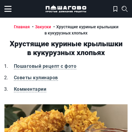
Открыть меню
Главная
Закуски
Хрустящие куриные крылышки
в кукурузных хлопьях
Хрустящие куриные крылышки
в кукурузных хлопьях
Пошаговый рецепт с фото
Советы кулинаров
Комментарии
Хрустящие куриные крылышки в кукурузных хлопьях
Х