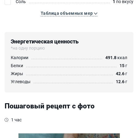
Соль
1
по вкусу
Таблица объемных мер
Энергетическая ценность
*на одну порцию
Калории
491.8
ккал
Белки
15
г
Жиры
42.6
г
Углеводы
12.6
г
Пошаговый рецепт с фото
1 час