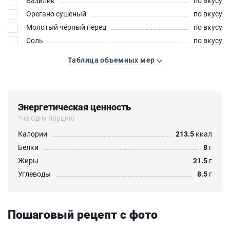
Базилик
по вкусу
Орегано сушеный
по вкусу
Молотый чёрный перец
по вкусу
Соль
по вкусу
Таблица объемных мер
Энергетическая ценность
*на одну порцию
Калории
213.5
ккал
Белки
8
г
Жиры
21.5
г
Углеводы
8.5
г
Пошаговый рецепт с фото