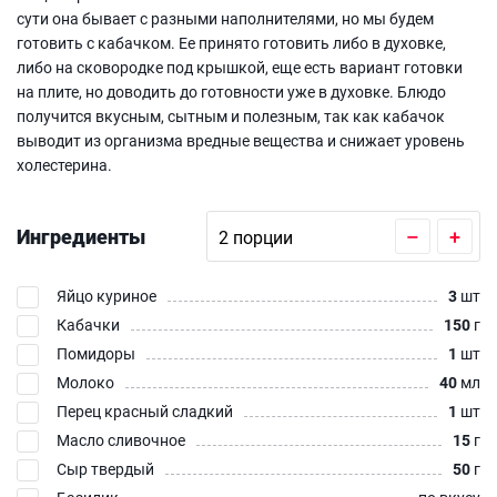
сути она бывает с разными наполнителями, но мы будем
готовить с кабачком. Ее принято готовить либо в духовке,
либо на сковородке под крышкой, еще есть вариант готовки
на плите, но доводить до готовности уже в духовке. Блюдо
получится вкусным, сытным и полезным, так как кабачок
выводит из организма вредные вещества и снижает уровень
холестерина.
Ингредиенты
–
+
Яйцо куриное
3
шт
Кабачки
150
г
Помидоры
1
шт
Молоко
40
мл
Перец красный сладкий
1
шт
Масло сливочное
15
г
Сыр твердый
50
г