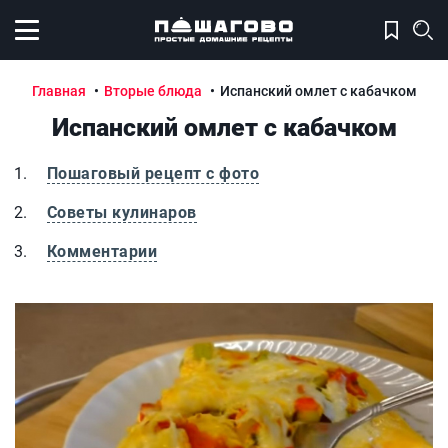
Открыть меню
Главная
Вторые блюда
Испанский омлет с кабачком
Испанский омлет с кабачком
Пошаговый рецепт с фото
Советы кулинаров
Комментарии
Испанский омлет с кабачком
И