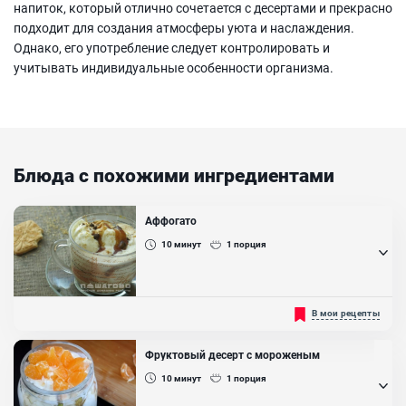
напиток, который отлично сочетается с десертами и прекрасно
подходит для создания атмосферы уюта и наслаждения.
Однако, его употребление следует контролировать и
учитывать индивидуальные особенности организма.
Блюда с похожими ингредиентами
Аффогато
10
минут
1
порция
Нет вестей о том, кто и в какой промежуток времени придумал
В мои рецепты
данный десерт. Есть только одна информация — происхождение
напитка итальянское. Обычно, к середине дня у многих людей
падает уровень сахара в крови и поэтому очень сильно клонит в
Фруктовый десерт с мороженым
сон. Многие итальянцы взбадривают себя и свой организм с
помощью этого замечательного десерта. Аффогато состоит...
10
минут
1
порция
Ингредиенты: