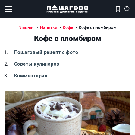
Открыть меню
Главная
Напитки
Кофе
Кофе с пломбиром
Кофе с пломбиром
Пошаговый рецепт с фото
Советы кулинаров
Комментарии
Кофе с пломбиром
К