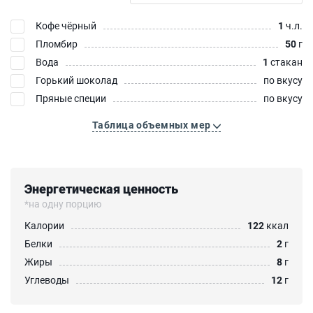
Кофе чёрный
1
ч.л.
Пломбир
50
г
Вода
1
стакан
Горький шоколад
по вкусу
Пряные специи
по вкусу
Таблица объемных мер
Энергетическая ценность
*на одну порцию
Калории
122
ккал
Белки
2
г
Жиры
8
г
Углеводы
12
г