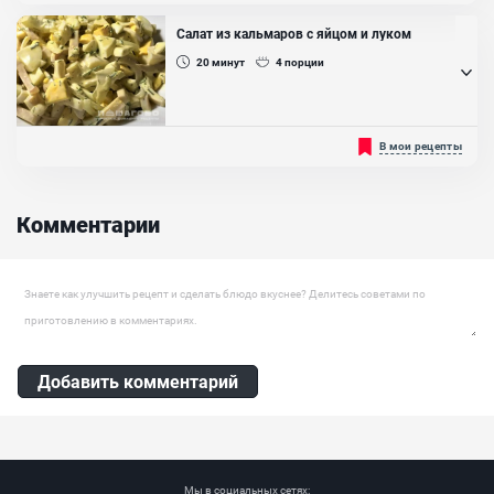
креветки, рябчики на перепелок. При желании приблизиться ко
вкусу оригинала можно и без лишних затрат...
Салат из кальмаров с яйцом и луком
20
минут
4
порции
Правильно сваренный кальмар имеет нейтральный вкус, мягкую
В мои рецепты
структуру мяса и отлично сочетается в блюдах с различными
компонентами. К примеру, очень вкусным и интересным
получается салат из кальмара с яйцами и луком. Лук для него
можно использовать в сыром, обжаренном или маринованном
Комментарии
виде. В данном рецепте будем использовать маринованный, он
придаст...
Оставить комментарий
Добавить комментарий
Мы в социальных сетях: