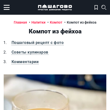
Открыть меню
Главная
Напитки
Компот
Компот из фейхоа
Компот из фейхоа
Пошаговый рецепт с фото
Советы кулинаров
Комментарии
Компот из фейхоа
К