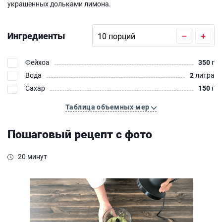
украшенных дольками лимона.
Ингредиенты
–
+
Фейхоа
350
г
Вода
2
литра
Сахар
150
г
Таблица объемных мер
Пошаговый рецепт с фото
20 минут