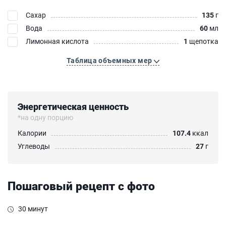
Сахар
135
г
Вода
60
мл
Лимонная кислота
1
щепотка
Таблица объемных мер
Энергетическая ценность
*на одну порцию
Калории
107.4
ккал
Углеводы
27
г
Пошаговый рецепт с фото
30 минут