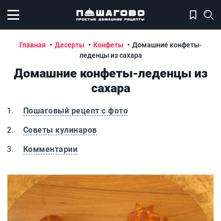
Открыть меню
Главная
Десерты
Конфеты
Домашние конфеты-
леденцы из сахара
Домашние конфеты-леденцы из
сахара
Пошаговый рецепт с фото
Советы кулинаров
Комментарии
Домашние конфеты-леденцы из сахара
Д