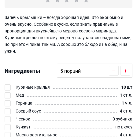
Запечь крылышки – всегда хорошая идея. Это экономно и
очень вкусно. Особенно вкусно, если знать правильные
пропорции для вкуснейшего медово-соевого маринада.
Куриные крылья по этому рецепту получаются сладковатыми,
но при этом пикантными. А хорошо это блюдо и на обед, и на
ужин.
Ингредиенты
–
+
Куриные крылья
10
шт
Мед
1
ст.л.
Горчица
1
ч.л.
Соевый соус
4
ст.л.
Чеснок
3
зубчика
Кунжут
по вкусу
Масло растительное
4
ст.л.