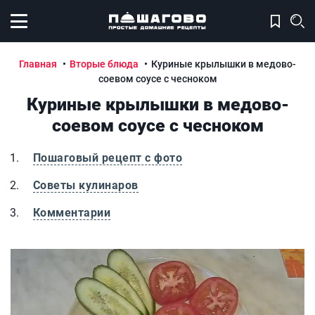
Открыть меню
Главная
Вторые блюда
Куриные крылышки в медово-
соевом соусе с чесноком
Куриные крылышки в медово-
соевом соусе с чесноком
Пошаговый рецепт с фото
Советы кулинаров
Комментарии
Куриные крылышки в медово-соевом соусе с чесноком
К