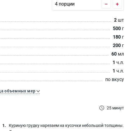
–
+
2
шт
500
г
180
г
200
г
60
мл
1
ч.л.
1
ч.л.
по вкусу
ца объемных мер
25 минут
Куриную грудку нарезаем на кусочки небольшой толщины.