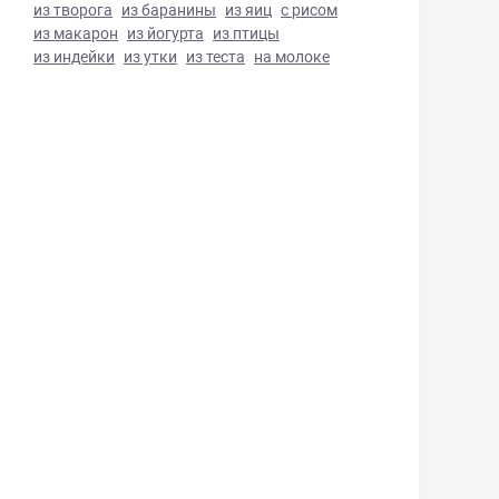
из творога
из баранины
из яиц
с рисом
из макарон
из йогурта
из птицы
из индейки
из утки
из теста
на молоке