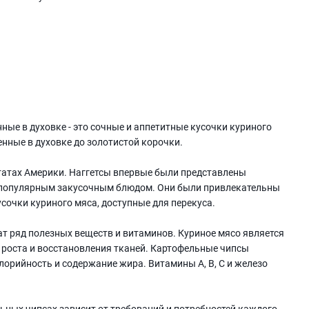
ные в духовке - это сочные и аппетитные кусочки куриного
енные в духовке до золотистой корочки.
татах Америки. Наггетсы впервые были представлены
ли популярным закусочным блюдом. Они были привлекательны
усочки куриного мяса, доступные для перекуса.
т ряд полезных веществ и витаминов. Куриное мясо является
 роста и восстановления тканей. Картофельные чипсы
орийность и содержание жира. Витамины A, B, C и железо
ьных чипсах зависит от требований и потребностей каждого