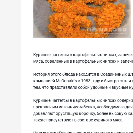
Куриные наггетсы в картофельных чипсах, запечен
мяса, обваленные в картофельных чипсах и запеч
История этого блюда находится в Соединенных Ш
компанией McDonald's в 1983 году и быстро ста
тем, что представляли собой удобные и вкусные к
Куриные наггетсы в картофельных чипсах содержа
прекрасным источником белка, необходимого для
добавляют хрустящую корочку, более высокую кал
также присутствуют в составе куриного мяса.
Норма потребления куриных наггетсов в картофел