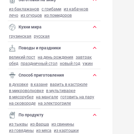
из баклажанов
с грибами
из кабачков
лечо
из огурцов
из помидоров
Кухни мира
грузинская
русская
Поводы и праздники
великий пост
на день рождения
завтрак
обед
праздничный стол
новый год
ужин
Способ приготовления
в духовке
в казане
варить в кастрюле
в микроволновке
в мультиварке
в мясорубке
на мангале
готовить на пару
на сковороде
на электрогриле
По продукту
из тыквы
из фарша
из свинины
из говядины
из мяса
из картошки