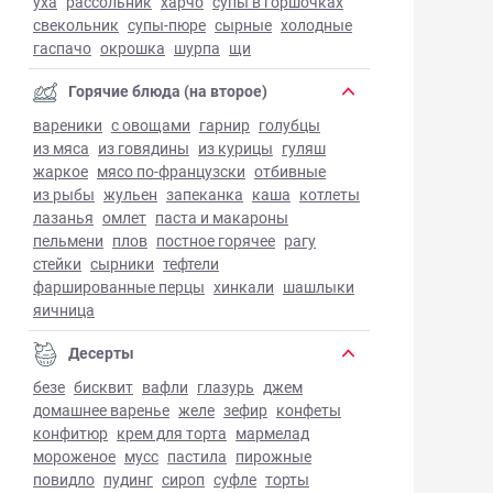
уха
рассольник
харчо
супы в горшочках
свекольник
супы-пюре
сырные
холодные
гаспачо
окрошка
шурпа
щи
Горячие блюда (на второе)
вареники
с овощами
гарнир
голубцы
из мяса
из говядины
из курицы
гуляш
жаркое
мясо по-французски
отбивные
из рыбы
жульен
запеканка
каша
котлеты
лазанья
омлет
паста и макароны
пельмени
плов
постное горячее
рагу
стейки
сырники
тефтели
фаршированные перцы
хинкали
шашлыки
яичница
Десерты
безе
бисквит
вафли
глазурь
джем
домашнее варенье
желе
зефир
конфеты
конфитюр
крем для торта
мармелад
мороженое
мусс
пастила
пирожные
повидло
пудинг
сироп
суфле
торты