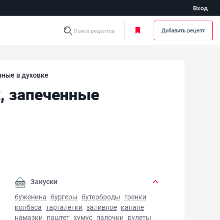
Вход
Добавить рецепт
Поиск рецептов
нные в духовке
, запеченные
иные наггетсы в картофельных чипсах, запеченные в духов
Закуски
буженина
бургеры
бутерброды
гренки
колбаса
тарталетки
заливное
канапе
намазки
паштет
хумус
палочки
рулеты