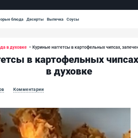
торые блюда
Десерты
Выпечка
Соусы
да в духовке
Куриные наггетсы в картофельных чипсах, запече
гетсы в картофельных чипсах
в духовке
ов
Комментарии
апеченные в духовке
Кур