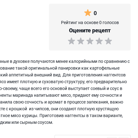
0
Рейтинг на основе 0 голосов
Оцените рецепт
нные в духовке получаются менее калорийными по сравнению с
ьзование такой оригинальной панировки как картофельные
ркий аппетитный внешний вид. Для приготовления наггентсов
ясо имеет плотную и суховатую структуру, его предварительно
своему, чаще всего его основой выступает соевый и соус в
ненты маринада напитывают мясо, придают ему сочности и
анила свою сочность и аромат в процессе запекания, важно
есте с крошкой из чипсов, они создают плотную хрустящую
тное мясо курицы. Приготовив наггентсы в таком варианте,
адким или сырным соусом.