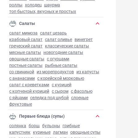
роллы
холодец
шаурма
топ быстрых, вкусных и простых
Салаты
салат мимоза
салат цезарь
крабовый салат
салат оливье
винегрет
греческий салат
классические салаты
мясные салаты
новогодние салаты
овощные салаты
с огурцами
постные салаты
рыбные салаты
со свининой
из морепродуктов
из капусты
с ананасами
с корейской морковью
салат с креветками
с курицей
с копченой курицей
с сыром
с фасолью
с яйцами
селедка под шубой
слоеные
фруктовые
Первые блюда (супы)
солянка
борщ
бульоны
грибные
капустняк
куриные
лагман
овощные супы