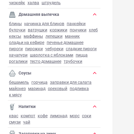
чизкейк
халва
штрудель
Домашняя выпечка
блины
начинка для блинов
панкейки
булочки
ватрушки
коржики
пончики
хлеб
кексы
маффины
лепешки
манник
оладьи на кефире
печенье домашнее
пироги
пирожки
чебуреки
сладкие пироги
хачапури
шарлотка с яблоками
пицца
рогалики
тесто домашнее
трубочки
Соусы
бешамель
горчица
заправки для салата
майонез
маринад
ореховый
подливка
к мясу
Напитки
квас
компот
кофе
лимонад
морс
соки
смузи
чай
Заготовки на зиму