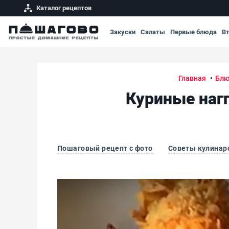
Каталог рецептов
Закуски
Салаты
Первые блюда
В
Главная
Блю
Куриные наг
Пошаговый рецепт с фото
Советы кулинар
Куриные наггетсы в картофельных чипсах, з