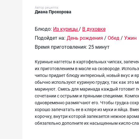
Автор рецепта:
Диана Прохорова
Блюдо:
Из курицы
/
В духовке
Подойдет на:
День рождения
/
Обед
/
Ужин
Время приготовления:
25 минут
Куриные наггетсы в картофельных чипсах, запече
их приготовлением в масле на сковороде. Испол
чипсы придает блюду интересный, новый вкус и я
обычно используют куриную грудку, так как это м
маринуют. Смесь для маринада каждый готовит по-
сочетании с острыми и пряными специями. Компо
одновременно размягчают его. Чтобы грудка сохр
хорошо запечатать ее в кляре из муки и яйца. Вм
корочку, внутри которой запекается нежное арома
обязательно дополните их насыщенным кисло-сл