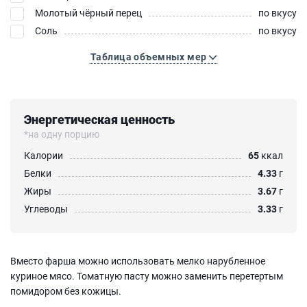
Молотый чёрный перец
по вкусу
Соль
по вкусу
Таблица объемных мер
Энергетическая ценность
*на одну порцию
Калории
65
ккал
Белки
4.33
г
Жиры
3.67
г
Углеводы
3.33
г
Вместо фарша можно использовать мелко нарубленное
куриное мясо. Томатную пасту можно заменить перетертым
помидором без кожицы.