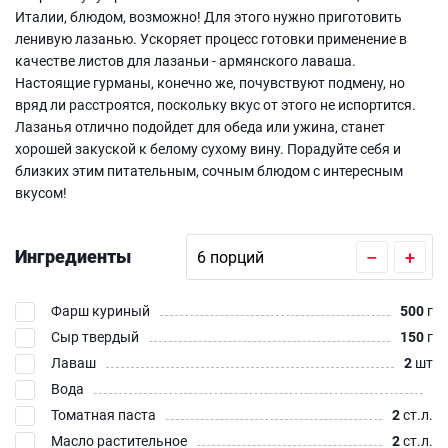
Италии, блюдом, возможно! Для этого нужно приготовить
ленивую лазанью. Ускоряет процесс готовки применение в
качестве листов для лазаньи - армянского лаваша.
Настоящие гурманы, конечно же, почувствуют подмену, но
вряд ли расстроятся, поскольку вкус от этого не испортится.
Лазанья отлично подойдет для обеда или ужина, станет
хорошей закуской к белому сухому вину. Порадуйте себя и
близких этим питательным, сочным блюдом с интересным
вкусом!
Ингредиенты
–
+
Фарш куриный
500
г
Сыр твердый
150
г
Лаваш
2
шт
Вода
Томатная паста
2
ст.л.
Масло растительное
2
ст.л.