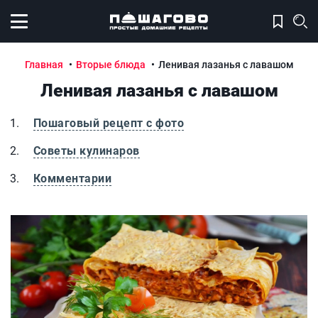
Открыть меню
Главная
Вторые блюда
Ленивая лазанья с лавашом
Ленивая лазанья с лавашом
Пошаговый рецепт с фото
Советы кулинаров
Комментарии
Ленивая лазанья с лавашом
Л