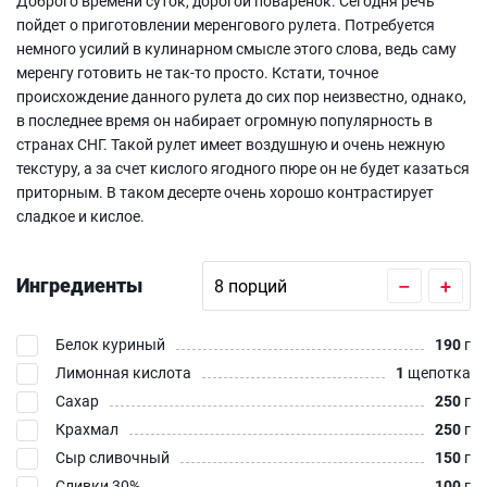
Доброго времени суток, дорогой поваренок. Сегодня речь
пойдет о приготовлении меренгового рулета. Потребуется
немного усилий в кулинарном смысле этого слова, ведь саму
меренгу готовить не так-то просто. Кстати, точное
происхождение данного рулета до сих пор неизвестно, однако,
в последнее время он набирает огромную популярность в
странах СНГ. Такой рулет имеет воздушную и очень нежную
текстуру, а за счет кислого ягодного пюре он не будет казаться
приторным. В таком десерте очень хорошо контрастирует
сладкое и кислое.
Ингредиенты
–
+
Белок куриный
190
г
Лимонная кислота
1
щепотка
Сахар
250
г
Крахмал
250
г
Сыр сливочный
150
г
Сливки 30%
100
г