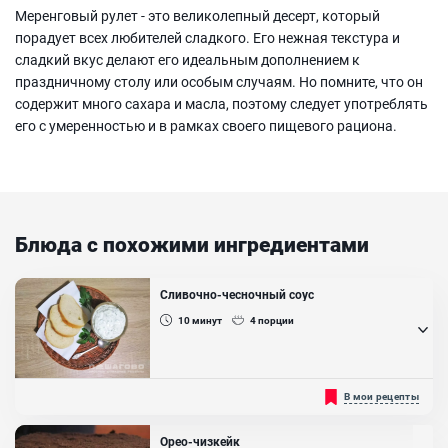
Меренговый рулет - это великолепный десерт, который
порадует всех любителей сладкого. Его нежная текстура и
сладкий вкус делают его идеальным дополнением к
праздничному столу или особым случаям. Но помните, что он
содержит много сахара и масла, поэтому следует употреблять
его с умеренностью и в рамках своего пищевого рациона.
Блюда с похожими ингредиентами
Сливочно-чесночный соус
10
минут
4
порции
Считается, что соусы относятся к изобретениям французской
В мои рецепты
кухни, так как многие знаменитые соусы были созданы именно
французами. Однако, уже в пятнадцатом веке и в России стали
появляться первые рецепты соусов. В наше время существует
Орео-чизкейк