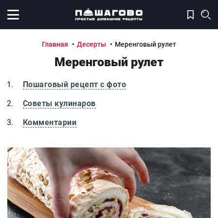
Открыть меню
Главная
Десерты
Меренговый рулет
Меренговый рулет
Пошаговый рецепт с фото
Советы кулинаров
Комментарии
Меренговый рулет
М