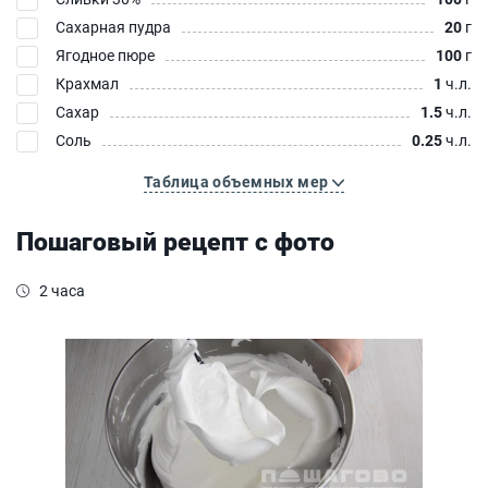
Сахарная пудра
20
г
Ягодное пюре
100
г
Крахмал
1
ч.л.
Сахар
1.5
ч.л.
Соль
0.25
ч.л.
Таблица объемных мер
Пошаговый рецепт с фото
2 часа