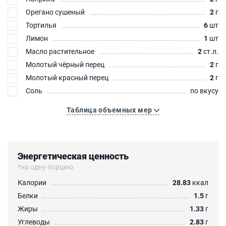
Орегано сушеный
2
г
Тортилья
6
шт
Лимон
1
шт
Масло растительное
2
ст.л.
Молотый чёрный перец
2
г
Молотый красный перец
2
г
Соль
по вкусу
Таблица объемных мер
Энергетическая ценность
*на одну порцию
Калории
28.83
ккал
Белки
1.5
г
Жиры
1.33
г
Углеводы
2.83
г