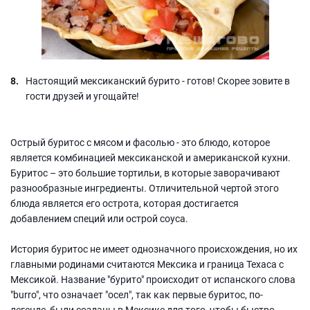
Настоящий мексиканский бурито - готов! Скорее зовите в
гости друзей и угощайте!
Острый буритос с мясом и фасолью - это блюдо, которое
является комбинацией мексиканской и американской кухни.
Буритос – это большие тортильи, в которые заворачивают
разнообразные ингредиенты. Отличительной чертой этого
блюда является его острота, которая достигается
добавлением специй или острой соуса.
История буритос не имеет однозначного происхождения, но их
главными родинами считаются Мексика и граница Техаса с
Мексикой. Название "бурито" происходит от испанского слова
"burro", что означает "осел", так как первые буритос, по-
легенде, были созданы в Мексике для того, чтобы быстро