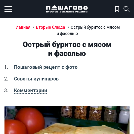
Открыть меню
Главная
Вторые блюда
Острый буритос с мясом
и фасолью
Острый буритос с мясом
и фасолью
Пошаговый рецепт с фото
Советы кулинаров
Комментарии
Острый буритос с мясом и фасолью
О