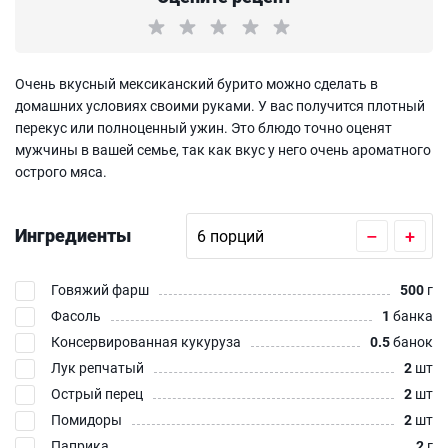
Очень вкусный мексиканский бурито можно сделать в
домашних условиях своими руками. У вас получится плотный
перекус или полноценный ужин. Это блюдо точно оценят
мужчины в вашей семье, так как вкус у него очень ароматного
острого мяса.
Ингредиенты
–
+
Говяжий фарш
500
г
Фасоль
1
банка
Консервированная кукуруза
0.5
банок
Лук репчатый
2
шт
Острый перец
2
шт
Помидоры
2
шт
Паприка
2
г