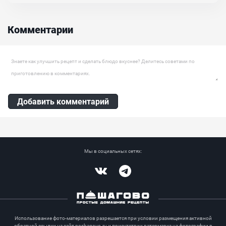
еду. Попробуйте приготовить! Ваша семья точно оценит этот
потрясающий...
Комментарии
Оставить комментарий
Добавить комментарий
Мы в социальных сетях:
Vkontakte
Telegram
Использование фото-материалов разрешается при условии размещения активной
обратной ссылки на сайт poshagovo.ru и присутствии ватермарка на фотографии в