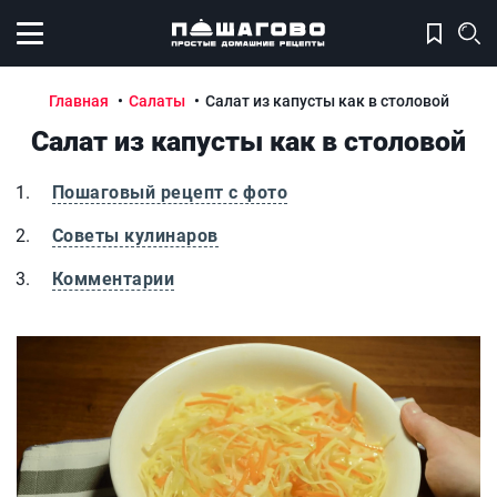
Открыть меню
Главная
Салаты
Салат из капусты как в столовой
Салат из капусты как в столовой
Пошаговый рецепт с фото
Советы кулинаров
Комментарии
Салат из капусты как в столовой
С