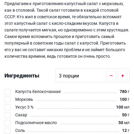
Предлагаем к приготовлению капустный салат с морковью,
как в столовой. Такой салат готовили в каждой столовой
СССР. Кто жил в советское время, те обязательно вспомнят
этот капустный салат с кисло-сладким вкусом. Капуста в
салате получается мягкая, но одновременно с этим хрустящая.
Самое время вспомнить прошлое и приготовить самый
популярный в советские годы салат с капустой. Приготовить
его у вас не составит никаких проблем и не займет большого
количества времени, ведь готовится он очень просто.
Ингредиенты
–
+
Капуста белокочанная
780
г
Морковь
100
г
Уксус 3 %
100
мл
Сахар
50
г
Подсолнечное масло
50
мл
Соль
12
г