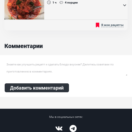
1 ч
4
порции
Ингредиенты:
Яйцо куриное отварное, Чеснок, Сыр копченый, Шпроты, Майонез,
Багет
Холодный свекольник делают на квасе, кефире, минеральной
В мои рецепты
воде или свекольном отваре. Горячий варят на мясном бульоне,
а чтобы блюдо было диетическим обычно берут филе курицы...
Комментарии
Оставить комментарий
Добавить комментарий
Мы в социальных сетях: