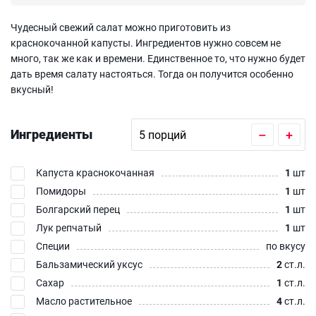
Чудесный свежий салат можно приготовить из
краснокочанной капусты. Ингредиентов нужно совсем не
много, так же как и времени. Единственное то, что нужно будет
дать время салату настояться. Тогда он получится особенно
вкусный!
Ингредиенты
–
+
Капуста краснокочанная
1
шт
Помидоры
1
шт
Болгарский перец
1
шт
Лук репчатый
1
шт
Специи
по вкусу
Бальзамический уксус
2
ст.л.
Сахар
1
ст.л.
Масло растительное
4
ст.л.