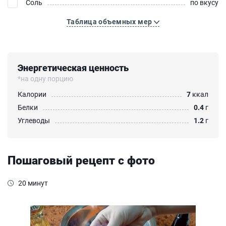
Соль
по вкусу
Таблица объемных мер
Энергетическая ценность
*на одну порцию
Калории
7
ккал
Белки
0.4
г
Углеводы
1.2
г
Пошаговый рецепт с фото
20 минут