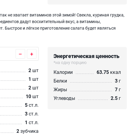
 так не хватает витаминов этой зимой! Свекла, куриная грудка,
редиентов дадут восхитительный вкус, а витамины,
т. Быстрое и лёгкое приготовление салата будет являться
–
+
Энергетическая ценность
*на одну порцию
2
шт
Калории
63.75
ккал
1
шт
Белки
3
г
2
шт
Жиры
7
г
10
шт
Углеводы
2.5
г
5
ст.л.
3
ст.л.
1
ст.л.
2
зубчика