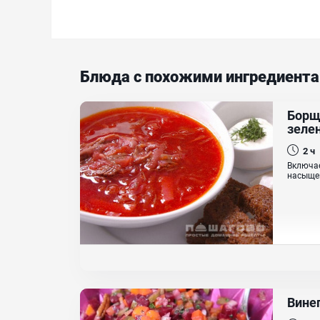
Блюда с похожими ингредиент
Борщ
зеле
2 ч
Включае
насыщен
Вине