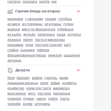
гаспачо
окрошка
шурпа
щи
Горячие блюда (на второе)
вареники
с овощами
гарнир
голубцы
из мяса
из говядины
из курицы
гуляш
жаркое
мясо по-французски
отбивные
из рыбы
жульен
запеканка
каша
котлеты
лазанья
омлет
паста и макароны
пельмени
плов
постное горячее
рагу
стейки
сырники
тефтели
фаршированные перцы
хинкали
шашлыки
яичница
Десерты
безе
бисквит
вафли
глазурь
джем
домашнее варенье
желе
зефир
конфеты
конфитюр
крем для торта
мармелад
мороженое
мусс
пастила
пирожные
повидло
пудинг
сироп
суфле
торты
чизкейк
халва
штрудель