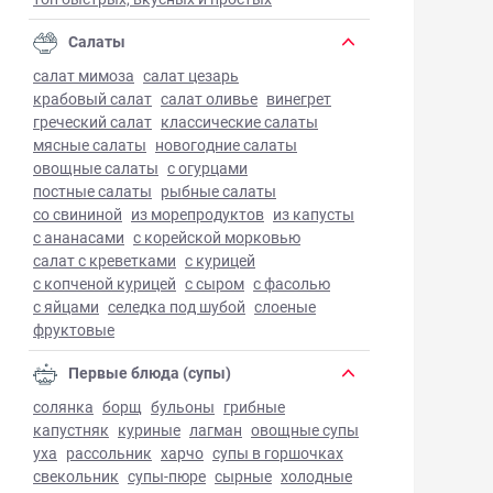
Салаты
салат мимоза
салат цезарь
крабовый салат
салат оливье
винегрет
греческий салат
классические салаты
мясные салаты
новогодние салаты
овощные салаты
с огурцами
постные салаты
рыбные салаты
со свининой
из морепродуктов
из капусты
с ананасами
с корейской морковью
салат с креветками
с курицей
с копченой курицей
с сыром
с фасолью
с яйцами
селедка под шубой
слоеные
фруктовые
Первые блюда (супы)
солянка
борщ
бульоны
грибные
капустняк
куриные
лагман
овощные супы
уха
рассольник
харчо
супы в горшочках
свекольник
супы-пюре
сырные
холодные