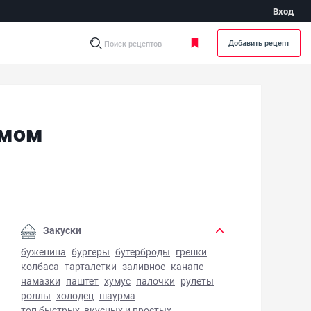
Вход
Добавить рецепт
Поиск рецептов
юмом
ат из свеклы с курагой и изюмом - фото готового блюда
Закуски
буженина
бургеры
бутерброды
гренки
колбаса
тарталетки
заливное
канапе
намазки
паштет
хумус
палочки
рулеты
роллы
холодец
шаурма
топ быстрых, вкусных и простых