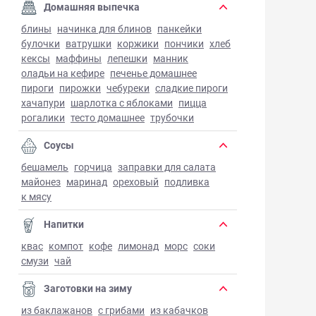
Домашняя выпечка
блины
начинка для блинов
панкейки
булочки
ватрушки
коржики
пончики
хлеб
кексы
маффины
лепешки
манник
оладьи на кефире
печенье домашнее
пироги
пирожки
чебуреки
сладкие пироги
хачапури
шарлотка с яблоками
пицца
рогалики
тесто домашнее
трубочки
Соусы
бешамель
горчица
заправки для салата
майонез
маринад
ореховый
подливка
к мясу
Напитки
квас
компот
кофе
лимонад
морс
соки
смузи
чай
Заготовки на зиму
из баклажанов
с грибами
из кабачков