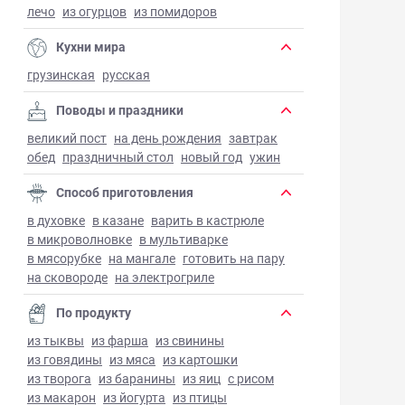
лечо
из огурцов
из помидоров
Кухни мира
грузинская
русская
Поводы и праздники
великий пост
на день рождения
завтрак
обед
праздничный стол
новый год
ужин
Способ приготовления
в духовке
в казане
варить в кастрюле
в микроволновке
в мультиварке
в мясорубке
на мангале
готовить на пару
на сковороде
на электрогриле
По продукту
из тыквы
из фарша
из свинины
из говядины
из мяса
из картошки
из творога
из баранины
из яиц
с рисом
из макарон
из йогурта
из птицы