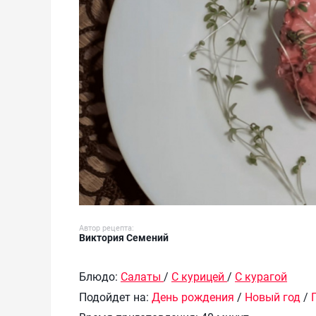
Автор рецепта:
Виктория Семений
Блюдо:
Салаты
/
С курицей
/
С курагой
Подойдет на:
День рождения
/
Новый год
/