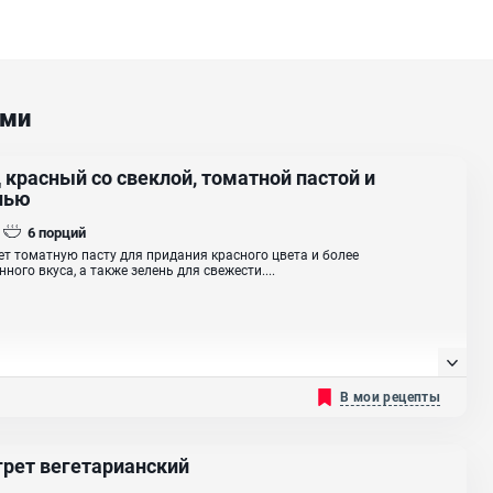
ами
 красный со свеклой, томатной пастой и
нью
6
порций
т томатную пасту для придания красного цвета и более
ного вкуса, а также зелень для свежести....
В мои рецепты
грет вегетарианский