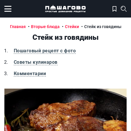
Открыть меню
Главная
Вторые блюда
Стейки
Стейк из говядины
Стейк из говядины
Пошаговый рецепт с фото
Советы кулинаров
Комментарии
Стейк из говядины
С