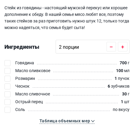
Стейк из говядины - настоящий мужской перекус или хорошее
дополнение к обеду. В нашей семье мясо любят все, поэтому
таких стейков за раз приготовить нужно штук 12, только тогда
можно надеяться, что семья будет сыта!
Ингредиенты
–
+
Говядина
700
г
Масло оливковое
100
мл
Розмарин
1
пучок
Чеснок
6
зубчиков
Масло сливочное
30
г
Острый перец
1
шт
Соль
по вкусу
Таблица объемных мер