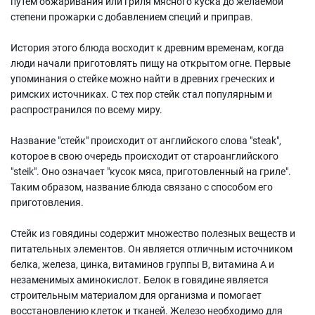
путем обжаривания или гриля мясного куска до желаемой
степени прожарки с добавлением специй и приправ.
История этого блюда восходит к древним временам, когда
люди начали приготовлять пищу на открытом огне. Первые
упоминания о стейке можно найти в древних греческих и
римских источниках. С тех пор стейк стал популярным и
распространился по всему миру.
Название "стейк" происходит от английского слова "steak",
которое в свою очередь происходит от староанглийского
"steik". Оно означает "кусок мяса, приготовленный на гриле".
Таким образом, название блюда связано с способом его
приготовления.
Стейк из говядины содержит множество полезных веществ и
питательных элементов. Он является отличным источником
белка, железа, цинка, витаминов группы В, витамина А и
незаменимых аминокислот. Белок в говядине является
строительным материалом для организма и помогает
восстановлению клеток и тканей. Железо необходимо для