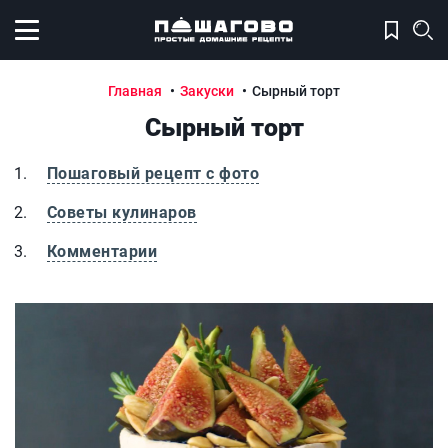
Открыть меню
Главная
Закуски
Сырный торт
Сырный торт
Пошаговый рецепт с фото
Советы кулинаров
Комментарии
Сырный торт
С