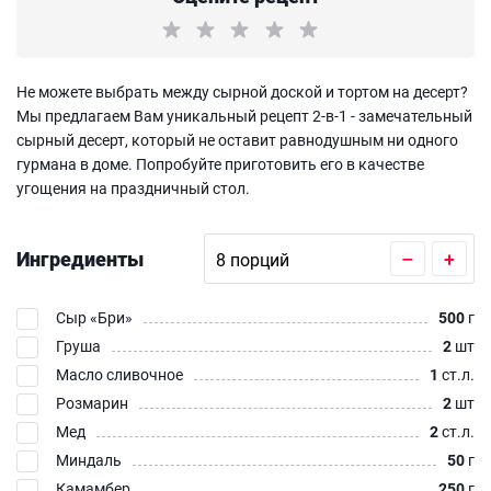
Не можете выбрать между сырной доской и тортом на десерт?
Мы предлагаем Вам уникальный рецепт 2-в-1 - замечательный
сырный десерт, который не оставит равнодушным ни одного
гурмана в доме. Попробуйте приготовить его в качестве
угощения на праздничный стол.
Ингредиенты
–
+
Сыр «Бри»‎
500
г
Груша
2
шт
Масло сливочное
1
ст.л.
Розмарин
2
шт
Мед
2
ст.л.
Миндаль
50
г
Камамбер
250
г