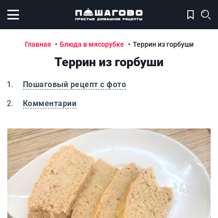
Открыть меню
Главная
Блюда в мясорубке
Террин из горбуши
Террин из горбуши
Пошаговый рецепт с фото
Комментарии
Террин из горбуши
Т