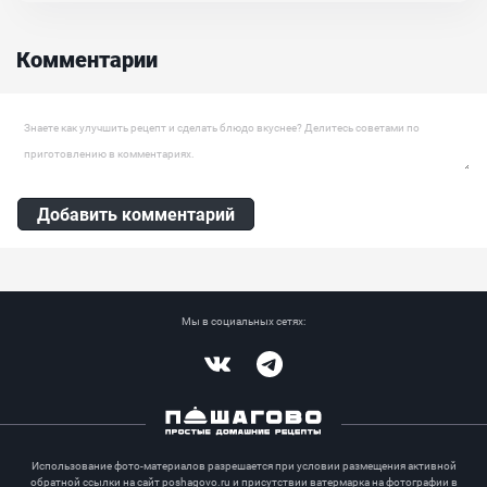
Никто из гостей и не догадается, насколько он простой и что
лежит в основе для теста. Попробуйте его приготовить и всё сами
поймёте....
Комментарии
Ингредиенты:
Ванильные сухари, Грецкий орех, Чернослив, Курага, Шоколад,
Масло сливочное, Творог, Сметана, Сахар, Ванильный сахар,
Оставить комментарий
Желатин
Добавить комментарий
Мы в социальных сетях:
Vkontakte
Telegram
Использование фото-материалов разрешается при условии размещения активной
обратной ссылки на сайт poshagovo.ru и присутствии ватермарка на фотографии в