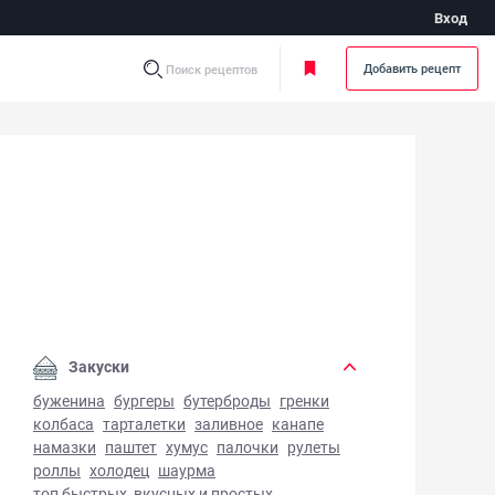
Вход
Добавить рецепт
Поиск рецептов
ница-болтунья - фото готового блюда
Закуски
буженина
бургеры
бутерброды
гренки
колбаса
тарталетки
заливное
канапе
намазки
паштет
хумус
палочки
рулеты
роллы
холодец
шаурма
топ быстрых, вкусных и простых