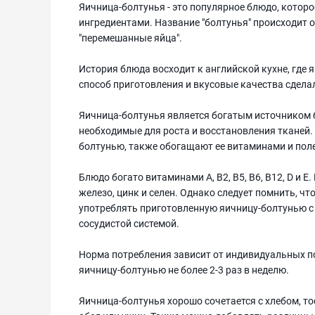
Яичница-болтунья - это популярное блюдо, котор
ингредиентами. Название "болтунья" происходит от
"перемешанные яйца".
История блюда восходит к английской кухне, где я
способ приготовления и вкусовые качества сдела
Яичница-болтунья является богатым источником 
необходимые для роста и восстановления тканей.
болтунью, также обогащают ее витаминами и по
Блюдо богато витаминами A, B2, B5, B6, B12, D и 
железо, цинк и селен. Однако следует помнить, ч
употреблять приготовленную яичницу-болтунью с 
сосудистой системой.
Норма потребления зависит от индивидуальных по
яичницу-болтунью не более 2-3 раз в неделю.
Яичница-болтунья хорошо сочетается с хлебом, т