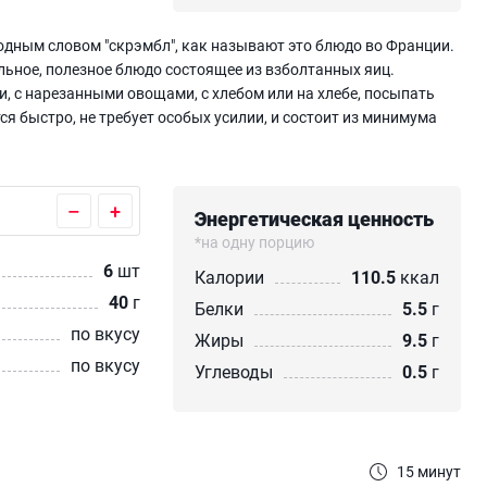
дным словом "скрэмбл", как называют это блюдо во Франции.
ельное, полезное блюдо состоящее из взболтанных яиц.
 с нарезанными овощами, с хлебом или на хлебе, посыпать
ся быстро, не требует особых усилии, и состоит из минимума
–
+
Энергетическая ценность
*на одну порцию
6
шт
Калории
110.5
ккал
40
г
Белки
5.5
г
по вкусу
Жиры
9.5
г
по вкусу
Углеводы
0.5
г
15 минут