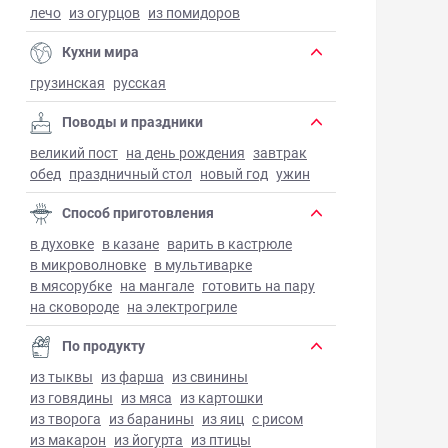
лечо
из огурцов
из помидоров
Кухни мира
грузинская
русская
Поводы и праздники
великий пост
на день рождения
завтрак
обед
праздничный стол
новый год
ужин
Способ приготовления
в духовке
в казане
варить в кастрюле
в микроволновке
в мультиварке
в мясорубке
на мангале
готовить на пару
на сковороде
на электрогриле
По продукту
из тыквы
из фарша
из свинины
из говядины
из мяса
из картошки
из творога
из баранины
из яиц
с рисом
из макарон
из йогурта
из птицы