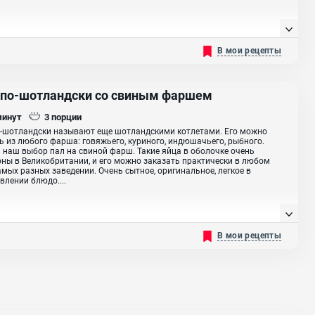
В мои рецепты
 по-шотландски со свиным фаршем
минут
3
порции
-шотландски называют еще шотландскими котлетами. Его можно
ь из любого фарша: говяжьего, куриного, индюшачьего, рыбного.
 наш выбор пал на свиной фарш. Такие яйца в оболочке очень
ны в Великобритании, и его можно заказать практически в любом
мых разных заведении. Очень сытное, оригинальное, легкое в
влении блюдо....
В мои рецепты