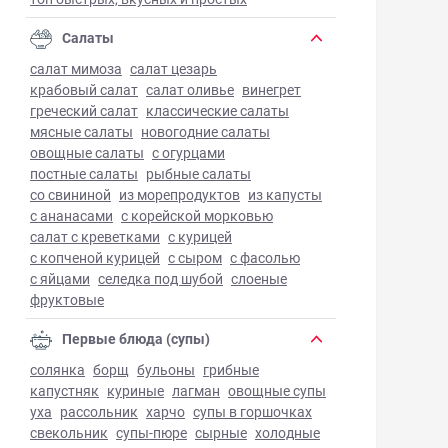
Салаты
салат мимоза
салат цезарь
крабовый салат
салат оливье
винегрет
греческий салат
классические салаты
мясные салаты
новогодние салаты
овощные салаты
с огурцами
постные салаты
рыбные салаты
со свининой
из морепродуктов
из капусты
с ананасами
с корейской морковью
салат с креветками
с курицей
с копченой курицей
с сыром
с фасолью
с яйцами
селедка под шубой
слоеные
фруктовые
Первые блюда (супы)
солянка
борщ
бульоны
грибные
капустняк
куриные
лагман
овощные супы
уха
рассольник
харчо
супы в горшочках
свекольник
супы-пюре
сырные
холодные