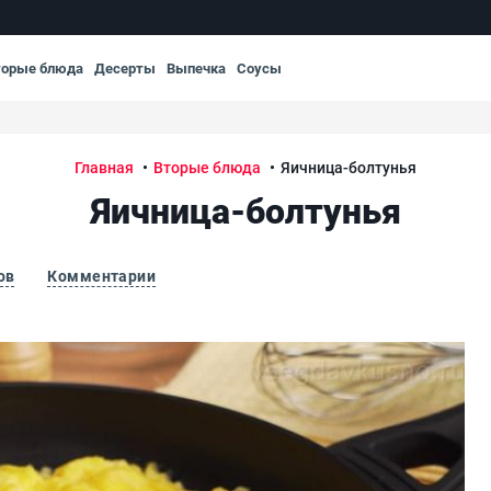
торые блюда
Десерты
Выпечка
Соусы
Главная
Вторые блюда
Яичница-болтунья
Яичница-болтунья
ов
Комментарии
Яич