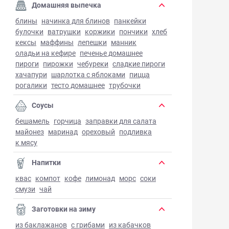
Домашняя выпечка
блины
начинка для блинов
панкейки
булочки
ватрушки
коржики
пончики
хлеб
кексы
маффины
лепешки
манник
оладьи на кефире
печенье домашнее
пироги
пирожки
чебуреки
сладкие пироги
хачапури
шарлотка с яблоками
пицца
рогалики
тесто домашнее
трубочки
Соусы
бешамель
горчица
заправки для салата
майонез
маринад
ореховый
подливка
к мясу
Напитки
квас
компот
кофе
лимонад
морс
соки
смузи
чай
Заготовки на зиму
из баклажанов
с грибами
из кабачков