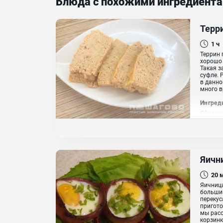
Блюда с похожими ингредиент
Терр
1 ч
Террин 
хорошо 
Такая з
суфле. 
в данно
много в
Ингред
Яйцо ку
Яичн
20
Яичница
большин
перекус
пригото
мы расс
корзинке