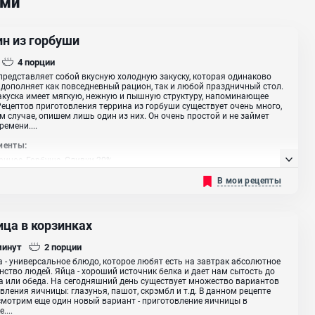
ами
ин из горбуши
4
порции
представляет собой вкусную холодную закуску, которая одинаково
дополняет как повседневный рацион, так и любой праздничный стол.
акуска имеет мягкую, нежную и пышную структуру, напоминающее
Рецептов приготовления террина из горбуши существует очень много,
м случае, опишем лишь один из них. Он очень простой и не займет
ремени....
иенты:
риное, Горбуша, Сливки 20%
В мои рецепты
ица в корзинках
минут
2
порции
 - универсальное блюдо, которое любят есть на завтрак абсолютное
ство людей. Яйца - хороший источник белка и дает нам сытость до
а или обеда. На сегодняшний день существует множество вариантов
вления яичницы: глазунья, пашот, скрэмбл и т.д. В данном рецепте
мотрим еще один новый вариант - приготовление яичницы в
....