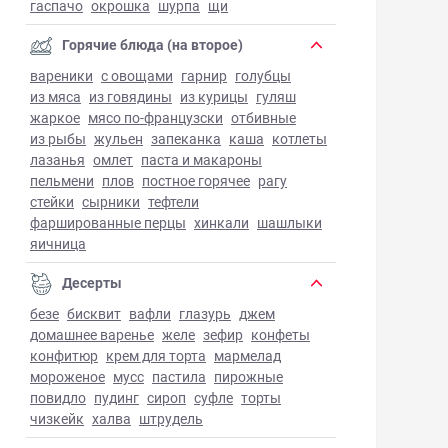
гаспачо
окрошка
шурпа
щи
Горячие блюда (на второе)
вареники
с овощами
гарнир
голубцы
из мяса
из говядины
из курицы
гуляш
жаркое
мясо по-французски
отбивные
из рыбы
жульен
запеканка
каша
котлеты
лазанья
омлет
паста и макароны
пельмени
плов
постное горячее
рагу
стейки
сырники
тефтели
фаршированные перцы
хинкали
шашлыки
яичница
Десерты
безе
бисквит
вафли
глазурь
джем
домашнее варенье
желе
зефир
конфеты
конфитюр
крем для торта
мармелад
мороженое
мусс
пастила
пирожные
повидло
пудинг
сироп
суфле
торты
чизкейк
халва
штрудель