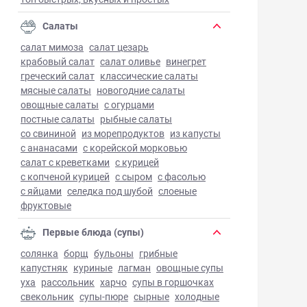
Салаты
салат мимоза
салат цезарь
крабовый салат
салат оливье
винегрет
греческий салат
классические салаты
мясные салаты
новогодние салаты
овощные салаты
с огурцами
постные салаты
рыбные салаты
со свининой
из морепродуктов
из капусты
с ананасами
с корейской морковью
салат с креветками
с курицей
с копченой курицей
с сыром
с фасолью
с яйцами
селедка под шубой
слоеные
фруктовые
Первые блюда (супы)
солянка
борщ
бульоны
грибные
капустняк
куриные
лагман
овощные супы
уха
рассольник
харчо
супы в горшочках
свекольник
супы-пюре
сырные
холодные