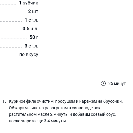
1
зубчик
2
шт
1
ст.л.
0.5
ч.л.
50
г
3
ст.л.
по вкусу
25 минут
Куриное филе очистим, просушим и нарежем на брусочки.
Обжарим филе на разогретом в сковороде вок
растительном масле 2 минуты и добавим соевый соус,
после жарим еще 3-4 минуты.