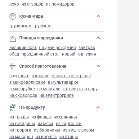
лечо
из огурцов
из помидоров
Кухни мира
грузинская
русская
Поводы и праздники
великий пост
на день рождения
завтрак
обед
праздничный стол
новый год
ужин
Способ приготовления
в духовке
в казане
варить в кастрюле
в микроволновке
в мультиварке
в мясорубке
на мангале
готовить на пару
на сковороде
на электрогриле
По продукту
из тыквы
из фарша
из свинины
из говядины
из мяса
из картошки
из творога
из баранины
из яиц
с рисом
из макарон
из йогурта
из птицы