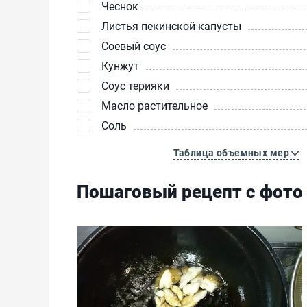
Чеснок
Листья пекинской капусты
Соевый соус
Кунжут
Соус терияки
Масло растительное
Соль
Таблица объемных мер
Пошаговый рецепт с фото