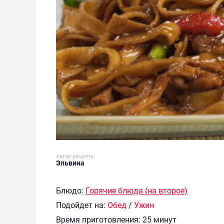
Автор рецепта:
Эльвина
Блюдо:
Горячие блюда (на второе)
Подойдет на:
Обед
/
Ужин
Время приготовления:
25 минут