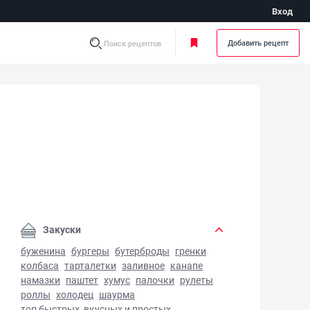
Вход
Добавить рецепт
Поиск рецептов
-удон с курицей - фото готового блюда
Закуски
буженина
бургеры
бутерброды
гренки
колбаса
тарталетки
заливное
канапе
намазки
паштет
хумус
палочки
рулеты
роллы
холодец
шаурма
топ быстрых, вкусных и простых