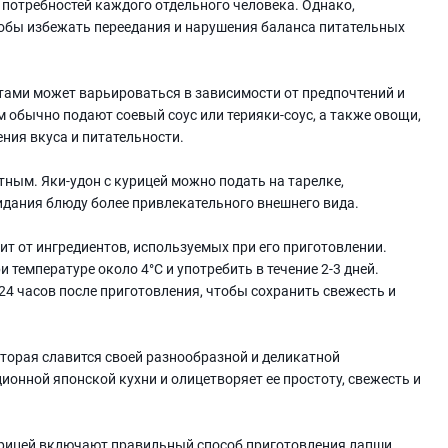
 потребностей каждого отдельного человека. Однако,
тобы избежать переедания и нарушения баланса питательных
тами может варьироваться в зависимости от предпочтений и
 обычно подают соевый соус или терияки-соус, а также овощи,
ения вкуса и питательности.
ным. Яки-удон с курицей можно подать на тарелке,
идания блюду более привлекательного внешнего вида.
сит от ингредиентов, используемых при его приготовлении.
 температуре около 4°C и употребить в течение 2-3 дней.
 24 часов после приготовления, чтобы сохранить свежесть и
которая славится своей разнообразной и деликатной
онной японской кухни и олицетворяет ее простоту, свежесть и
курицей включают правильный способ приготовления лапши,