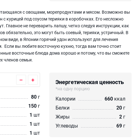
четающаяся с овощами, морепродуктами и мясом. Возможно вы
н с курицей под соусом терияки в коробочках. Его несложно
ут. Главное не переварить лапшу, четко следуя инструкции, как
ов обязательно, это могут быть соевый, терияки, устричный. В
ном виде, в Японии горячий удон используют для лечения
. Если вы любите восточную кухню, тогда вам точно стоит
анные восточные блюда дома хорошо и потому, что вы сможете
х членов семьи.
–
+
Энергетическая ценность
*на одну порцию
80
г
Калории
660
ккал
150
г
Белки
20
г
1
шт
Жиры
2
г
1
шт
Углеводы
69
г
1
шт