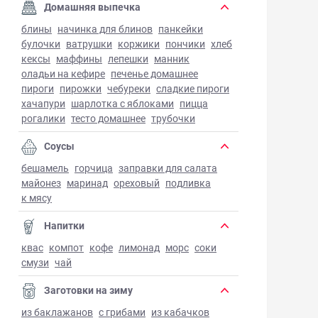
Домашняя выпечка
блины
начинка для блинов
панкейки
булочки
ватрушки
коржики
пончики
хлеб
кексы
маффины
лепешки
манник
оладьи на кефире
печенье домашнее
пироги
пирожки
чебуреки
сладкие пироги
хачапури
шарлотка с яблоками
пицца
рогалики
тесто домашнее
трубочки
Соусы
бешамель
горчица
заправки для салата
майонез
маринад
ореховый
подливка
к мясу
Напитки
квас
компот
кофе
лимонад
морс
соки
смузи
чай
Заготовки на зиму
из баклажанов
с грибами
из кабачков