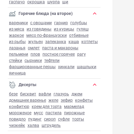
гаспачо
окрошка
шурпа
щи
Горячие блюда (на второе)
вареники
с овощами
гарнир
голубцы
из мяса
из говядины
из курицы
гуляш
жаркое
мясо по-французски
отбивные
из рыбы
жульен
запеканка
каша
котлеты
лазанья
омлет
паста и макароны
пельмени
плов
постное горячее
рагу
стейки
сырники
тефтели
фаршированные перцы
хинкали
шашлыки
яичница
Десерты
безе
бисквит
вафли
глазурь
джем
домашнее варенье
желе
зефир
конфеты
конфитюр
крем для торта
мармелад
мороженое
мусс
пастила
пирожные
повидло
пудинг
сироп
суфле
торты
чизкейк
халва
штрудель