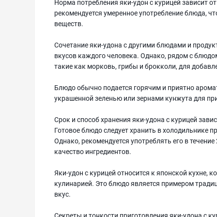
Норма потребления яки-удон с курицей зависит от
рекомендуется умеренное употребление блюда, ч
веществ.
Сочетание яки-удона с другими блюдами и продук
вкусов каждого человека. Однако, рядом с блюдом
такие как морковь, грибы и брокколи, для добавл
Блюдо обычно подается горячим и приятно аромат
украшенной зеленью или зернами кунжута для пр
Срок и способ хранения яки-удона с курицей зави
Готовое блюдо следует хранить в холодильнике при
Однако, рекомендуется употреблять его в течение
качество ингредиентов.
Яки-удон с курицей относится к японской кухне, 
кулинарией. Это блюдо является примером традици
вкус.
Секреты и тонкости приготовления яки-удона с 