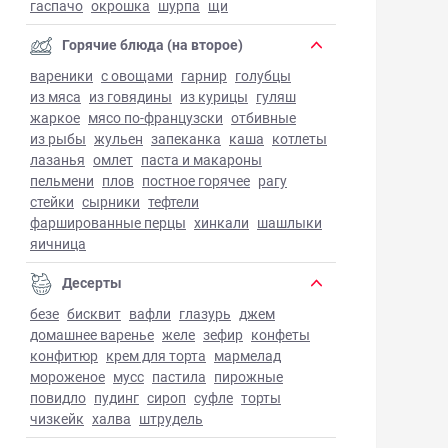
гаспачо
окрошка
шурпа
щи
Горячие блюда (на второе)
вареники
с овощами
гарнир
голубцы
из мяса
из говядины
из курицы
гуляш
жаркое
мясо по-французски
отбивные
из рыбы
жульен
запеканка
каша
котлеты
лазанья
омлет
паста и макароны
пельмени
плов
постное горячее
рагу
стейки
сырники
тефтели
фаршированные перцы
хинкали
шашлыки
яичница
Десерты
безе
бисквит
вафли
глазурь
джем
домашнее варенье
желе
зефир
конфеты
конфитюр
крем для торта
мармелад
мороженое
мусс
пастила
пирожные
повидло
пудинг
сироп
суфле
торты
чизкейк
халва
штрудель