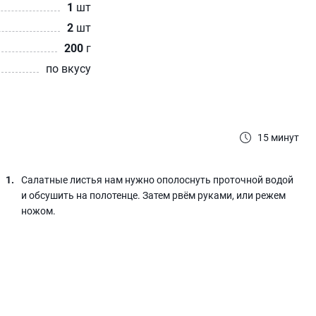
1
шт
2
шт
200
г
по вкусу
15 минут
Салатные листья нам нужно ополоснуть проточной водой
и обсушить на полотенце. Затем рвём руками, или режем
ножом.