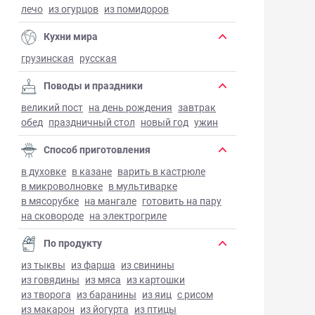
лечо
из огурцов
из помидоров
Кухни мира
грузинская
русская
Поводы и праздники
великий пост
на день рождения
завтрак
обед
праздничный стол
новый год
ужин
Способ приготовления
в духовке
в казане
варить в кастрюле
в микроволновке
в мультиварке
в мясорубке
на мангале
готовить на пару
на сковороде
на электрогриле
По продукту
из тыквы
из фарша
из свинины
из говядины
из мяса
из картошки
из творога
из баранины
из яиц
с рисом
из макарон
из йогурта
из птицы