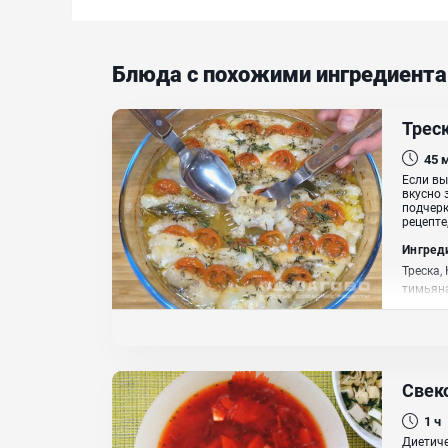
Блюда с похожими ингредиент
Трес
45
Если вы
вкусно 
подчерк
рецепте
Ингред
Треска,
тимьян
Свек
1 ч
Диетиче