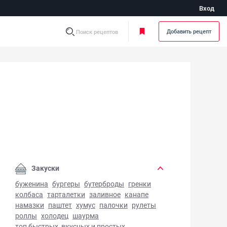
Вход
Добавить рецепт
Поиск рецептов
ческий салат с мятой - фото готового блюда
Закуски
буженина
бургеры
бутерброды
гренки
колбаса
тарталетки
заливное
канапе
намазки
паштет
хумус
палочки
рулеты
роллы
холодец
шаурма
топ быстрых, вкусных и простых