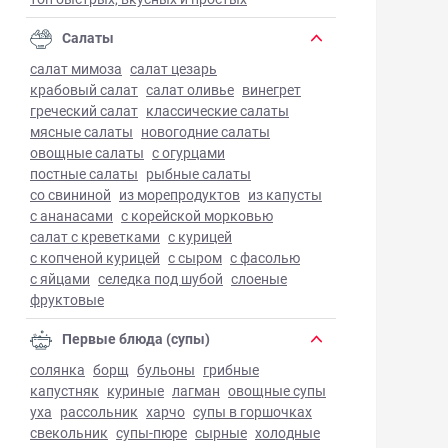
Салаты
салат мимоза
салат цезарь
крабовый салат
салат оливье
винегрет
греческий салат
классические салаты
мясные салаты
новогодние салаты
овощные салаты
с огурцами
постные салаты
рыбные салаты
со свининой
из морепродуктов
из капусты
с ананасами
с корейской морковью
салат с креветками
с курицей
с копченой курицей
с сыром
с фасолью
с яйцами
селедка под шубой
слоеные
фруктовые
Первые блюда (супы)
солянка
борщ
бульоны
грибные
капустняк
куриные
лагман
овощные супы
уха
рассольник
харчо
супы в горшочках
свекольник
супы-пюре
сырные
холодные