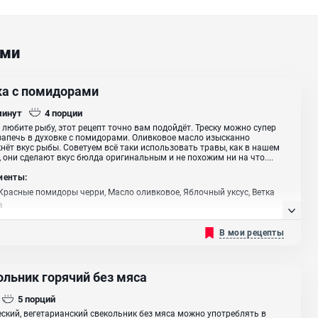
ами
ка с помидорами
минут
4
порции
 любите рыбу, этот рецепт точно вам подойдёт. Треску можно супер
запечь в духовке с помидорами. Оливковое масло изысканно
нёт вкус рыбы. Советуем всё таки использовать травы, как в нашем
, они сделают вкус бюлда оригинальным и не похожим ни на что....
иенты:
 Красные помидоры черри, Масло оливковое, Яблочный уксус, Ветка
а
В мои рецепты
ольник горячий без мяса
5
порций
ский, вегетарианский свекольник без мяса можно употреблять в