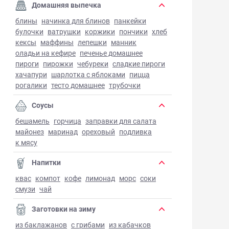
Домашняя выпечка
блины
начинка для блинов
панкейки
булочки
ватрушки
коржики
пончики
хлеб
кексы
маффины
лепешки
манник
оладьи на кефире
печенье домашнее
пироги
пирожки
чебуреки
сладкие пироги
хачапури
шарлотка с яблоками
пицца
рогалики
тесто домашнее
трубочки
Соусы
бешамель
горчица
заправки для салата
майонез
маринад
ореховый
подливка
к мясу
Напитки
квас
компот
кофе
лимонад
морс
соки
смузи
чай
Заготовки на зиму
из баклажанов
с грибами
из кабачков