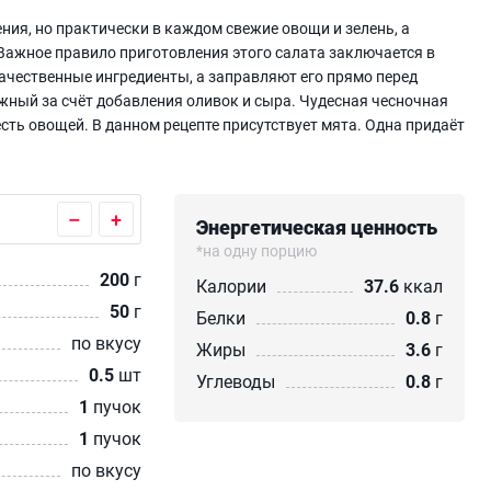
ния, но практически в каждом свежие овощи и зелень, а
Важное правило приготовления этого салата заключается в
ачественные ингредиенты, а заправляют его прямо перед
нежный за счёт добавления оливок и сыра. Чудесная чесночная
сть овощей. В данном рецепте присутствует мята. Одна придаёт
–
+
Энергетическая ценность
*на одну порцию
200
г
Калории
37.6
ккал
50
г
Белки
0.8
г
по вкусу
Жиры
3.6
г
0.5
шт
Углеводы
0.8
г
1
пучок
1
пучок
по вкусу