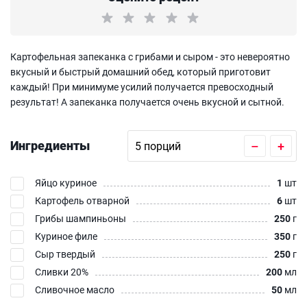
Картофельная запеканка с грибами и сыром - это невероятно
вкусный и быстрый домашний обед, который приготовит
каждый! При минимуме усилий получается превосходный
результат! А запеканка получается очень вкусной и сытной.
Ингредиенты
–
+
Яйцо куриное
1
шт
Картофель отварной
6
шт
Грибы шампиньоны
250
г
Куриное филе
350
г
Сыр твердый
250
г
Сливки 20%
200
мл
Сливочное масло
50
мл