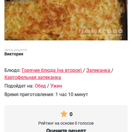
Автор рецепта:
Виктория
Блюдо:
Горячие блюда (на второе)
/
Запеканка
/
Картофельная запеканка
Подойдет на:
Обед
/
Ужин
Время приготовления:
1 час 10 минут
0
Рейтинг на основе 0 голосов
Оцените рецепт