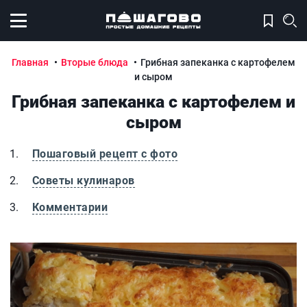
Открыть меню
Главная
Вторые блюда
Грибная запеканка с картофелем
и сыром
Грибная запеканка с картофелем и
сыром
Пошаговый рецепт с фото
Советы кулинаров
Комментарии
Грибная запеканка с картофелем и сыром
Г