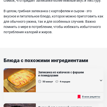
сливок, что придает запеканке более нежный вкус и текстуру.
В целом, грибная запеканка с картофелем и сыром - это
вкусное и питательное блюдо, которое можно приготовить как
для обычного ужина, так и для особенных случаев. Важно
помнить о мере в потреблении, чтобы избежать избыточного
потребления калорий и жиров.
Блюда с похожими ингредиентами
Запеканка из кабачков с фаршем
и помидорами
50
минут
4
порции
Не знаешь что приготовить на ужин и у тебя завалялось
В мои рецепты
пару кабачков? Этот рецепт для тебя! Кабачок дошел из
Центральной Америки до Европы ещё в 16 веке, но его плоды
жители Старого Света распробовали всего лишь через 200 лет,