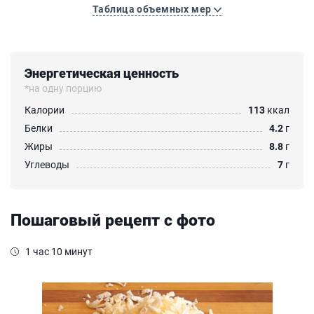
Таблица объемных мер
Энергетическая ценность
*на одну порцию
Калории
113
ккал
Белки
4.2
г
Жиры
8.8
г
Углеводы
7
г
Пошаговый рецепт с фото
1 час 10 минут