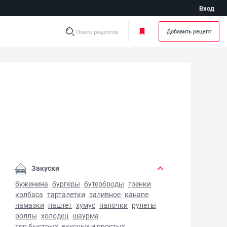
Вход
Добавить рецепт
Поиск рецептов
ймовый курд - фото готового блюда
Закуски
буженина
бургеры
бутерброды
гренки
колбаса
тарталетки
заливное
канапе
намазки
паштет
хумус
палочки
рулеты
роллы
холодец
шаурма
топ быстрых, вкусных и простых