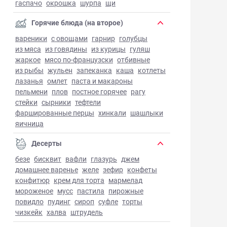
гаспачо
окрошка
шурпа
щи
Горячие блюда (на второе)
вареники
с овощами
гарнир
голубцы
из мяса
из говядины
из курицы
гуляш
жаркое
мясо по-французски
отбивные
из рыбы
жульен
запеканка
каша
котлеты
лазанья
омлет
паста и макароны
пельмени
плов
постное горячее
рагу
стейки
сырники
тефтели
фаршированные перцы
хинкали
шашлыки
яичница
Десерты
безе
бисквит
вафли
глазурь
джем
домашнее варенье
желе
зефир
конфеты
конфитюр
крем для торта
мармелад
мороженое
мусс
пастила
пирожные
повидло
пудинг
сироп
суфле
торты
чизкейк
халва
штрудель