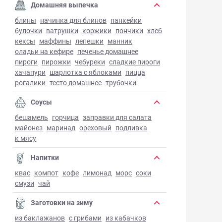
Домашняя выпечка
блины
начинка для блинов
панкейки
булочки
ватрушки
коржики
пончики
хлеб
кексы
маффины
лепешки
манник
оладьи на кефире
печенье домашнее
пироги
пирожки
чебуреки
сладкие пироги
хачапури
шарлотка с яблоками
пицца
рогалики
тесто домашнее
трубочки
Соусы
бешамель
горчица
заправки для салата
майонез
маринад
ореховый
подливка
к мясу
Напитки
квас
компот
кофе
лимонад
морс
соки
смузи
чай
Заготовки на зиму
из баклажанов
с грибами
из кабачков