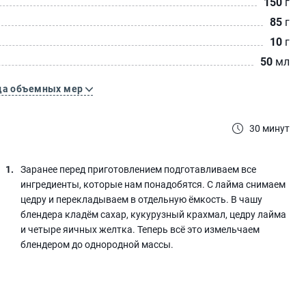
150
г
85
г
10
г
50
мл
ца объемных мер
30 минут
Заранее перед приготовлением подготавливаем все
ингредиенты, которые нам понадобятся. С лайма снимаем
цедру и перекладываем в отдельную ёмкость. В чашу
блендера кладём сахар, кукурузный крахмал, цедру лайма
и четыре яичных желтка. Теперь всё это измельчаем
блендером до однородной массы.