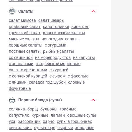
Салаты
салат мимоза
салат цезарь
крабовый салат
салат оливье
винегрет
греческий салат
классические салаты
мясные салаты
новогодние салаты
овощные салаты
с огурцами
постные салаты
рыбные салаты
со свининой
из морепродуктов
из капусты
с ананасами
с корейской морковью
салат с креветками
с курицей
с копченой курицей
с сыром
с фасолью
с яйцами
селедка под шубой
слоеные
фруктовые
Первые блюда (супы)
солянка
борщ
бульоны
грибные
капустняк
куриные
лагман
овощные супы
уха
рассольник
харчо
супы в горшочках
свекольник
супы-пюре
сырные
холодные