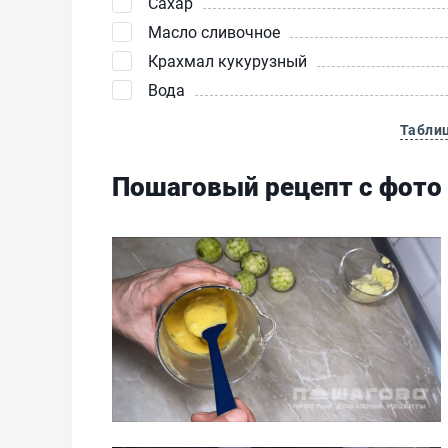
Сахар
Масло сливочное
Крахмал кукурузный
Вода
Табли
Пошаговый рецепт с фото