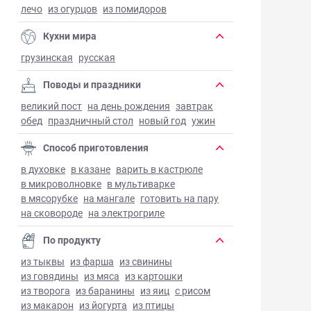
лечо
из огурцов
из помидоров
Кухни мира
грузинская
русская
Поводы и праздники
великий пост
на день рождения
завтрак
обед
праздничный стол
новый год
ужин
Способ приготовления
в духовке
в казане
варить в кастрюле
в микроволновке
в мультиварке
в мясорубке
на мангале
готовить на пару
на сковороде
на электрогриле
По продукту
из тыквы
из фарша
из свинины
из говядины
из мяса
из картошки
из творога
из баранины
из яиц
с рисом
из макарон
из йогурта
из птицы