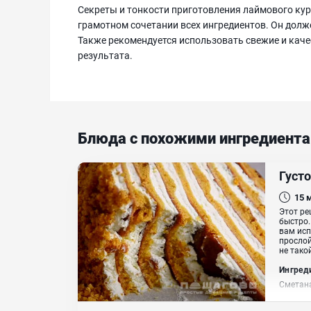
Секреты и тонкости приготовления лаймового кур
грамотном сочетании всех ингредиентов. Он долж
Также рекомендуется использовать свежие и кач
результата.
Блюда с похожими ингредиент
Густ
15
Этот ре
быстро.
вам исп
прослой
не тако
Ингред
Сметана