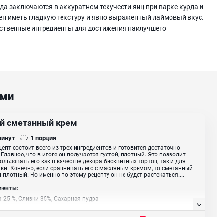
да заключаются в аккуратном текучести яиц при варке курда и
ен иметь гладкую текстуру и явно выраженный лаймовый вкус.
ественные ингредиенты для достижения наилучшего
ами
ой сметанный крем
минут
1
порция
цепт состоит всего из трех ингредиентов и готовится достаточно
 Главное, что в итоге он получается густой, плотный. Это позволит
ользовать его как в качестве декора бисквитных тортов, так и для
ки. Конечно, если сравнивать его с масляным кремом, то сметанный
й плотный. Но именно по этому рецепту он не будет растекаться....
иенты:
 25 %, Сливки 35%, Сахарная пудра