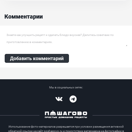
перца, цукини и тонкие пластины шампиньонов. Пикантный соус
придаст блюду невероятный вкус, вам всего лишь останется
позаботиться о гарнире и отварить белый рис. Более всего
Комментарии
данное блюдо будет похоже на азиатскую кухню....
Ингредиенты:
Говядина, Цукини, Лук репчатый, Болгарский перец, Грибы
Оставить комментарий
шампиньоны, Имбирь, Чеснок, Кунжут, Соус барбекю, Соевый
соус, Кленовый сироп
Добавить комментарий
Мы в социальных сетях:
Vkontakte
Telegram
Использование фото-материалов разрешается при условии размещения активной
обратной ссылки на сайт poshagovo.ru и присутствии ватермарка на фотографии в