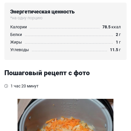
Энергетическая ценность
*на одну порцию
Калории
78.5
ккал
Белки
2
г
Жиры
1
г
Углеводы
11.5
г
Пошаговый рецепт с фото
1 час 20 минут