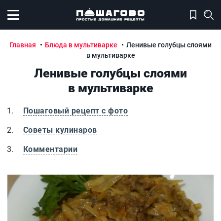
Открыть меню
Главная
Блюда в мультиварке
Ленивые голубцы слоями
в мультиварке
Ленивые голубцы слоями
в мультиварке
Пошаговый рецепт с фото
Советы кулинаров
Комментарии
Ленивые голубцы слоями в мультиварке
Л