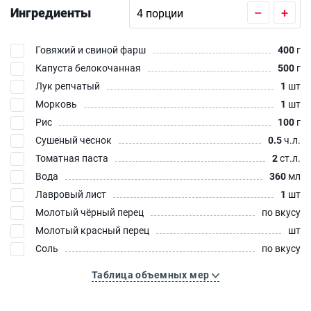
Ингредиенты
–
+
Говяжий и свиной фарш
400
г
Капуста белокочанная
500
г
Лук репчатый
1
шт
Морковь
1
шт
Рис
100
г
Сушеный чеснок
0.5
ч.л.
Томатная паста
2
ст.л.
Вода
360
мл
Лавровый лист
1
шт
Молотый чёрный перец
по вкусу
Молотый красный перец
шт
Соль
по вкусу
Таблица объемных мер