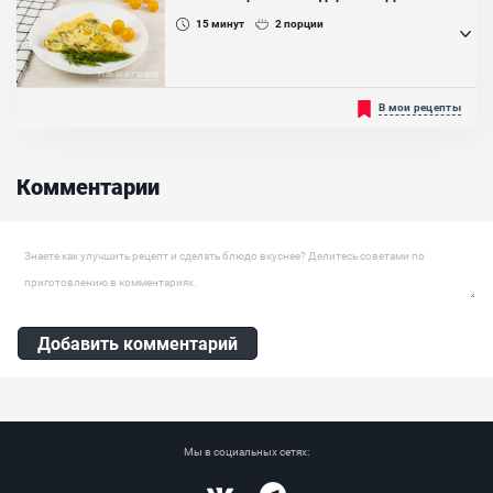
рецептом со своими друзьями!...
15
минут
2
порции
Ингредиенты:
Молоко сгущеное, Сливки 33%, Тёмный шоколад
Омлет — одно из самых популярных блюд, которое принято
В мои рецепты
готовить на завтрак. Его любят как взрослые, так и дети.
Существует множество разновидностей омлета. В этом рецепте
предлагаем вам приготовить омлет с помидорами черри и
сыром. Готовится блюдо быстро и просто. Для жарки лучше
Комментарии
использовать оливковое масло, с ним блюдо станет более
ароматным и вкусным....
Оставить комментарий
Добавить комментарий
Мы в социальных сетях: