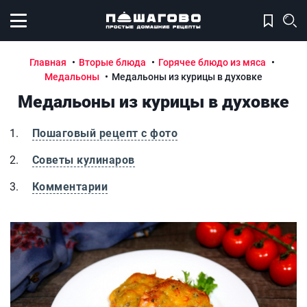
Открыть меню
Главная
Вторые блюда
Горячее блюдо из мяса
Медальоны
Медальоны из курицы в духовке
Медальоны из курицы в духовке
Пошаговый рецепт с фото
Советы кулинаров
Комментарии
Медальоны из курицы в духовке
М