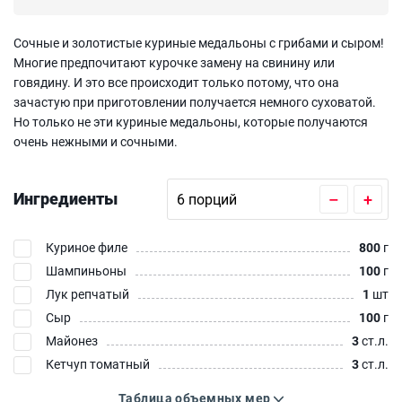
Сочные и золотистые куриные медальоны с грибами и сыром!
Многие предпочитают курочке замену на свинину или
говядину. И это все происходит только потому, что она
зачастую при приготовлении получается немного суховатой.
Но только не эти куриные медальоны, которые получаются
очень нежными и сочными.
Ингредиенты
–
+
Куриное филе
800
г
Шампиньоны
100
г
Лук репчатый
1
шт
Сыр
100
г
Майонез
3
ст.л.
Кетчуп томатный
3
ст.л.
Таблица объемных мер