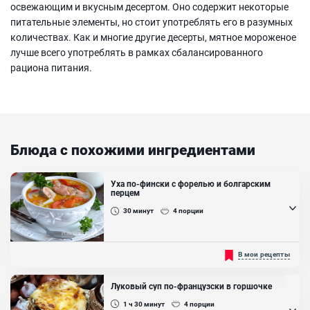
освежающим и вкусным десертом. Оно содержит некоторые
питательные элементы, но стоит употреблять его в разумных
количествах. Как и многие другие десерты, мятное мороженое
лучше всего употреблять в рамках сбалансированного
рациона питания.
Блюда с похожими ингредиентами
Уха по-фински с форелью и болгарским
перцем
30
минут
4
порции
Наваристый суп молочного цвета с обжаренными овощами и
В мои рецепты
рыбой отличный выбор первого блюда на обед. От обычной ухи
финский суп отличает обязательное добавление сливок. Они
делают бульон невероятно нежным, бархатистым. Возьмите себе
Луковый суп по-французски в горшочке
на заметку и приготовьте этот насыщенный, питательный суп!...
1 ч 30
минут
4
порции