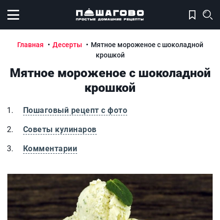
Открыть меню
Главная
Десерты
Мятное мороженое с шоколадной
крошкой
Мятное мороженое с шоколадной
крошкой
Пошаговый рецепт с фото
Советы кулинаров
Комментарии
Мятное мороженое с шоколадной крошкой
М