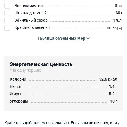
Яичный желток
3
шт
Шоколад темный
30
г
Ванильный сахар
1
ч.л.
Краситель зелёный
по вкусу
Таблица объемных мер
Энергетическая ценность
*на одну порцию
Калории
92.6
ккал
Белки
1.4
г
Жиры
5.2
г
Углеводы
10
г
Краситель добавляем по желанию. Если вам не хочется, или у