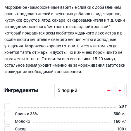
Мороженое - замороженные взбитые сливки с добавлением
разных подсластителей и вкусовых добавок в виде сиропов,
кусочков фруктов, ягод, сахара, сахарозаменителя и т.д. Один
из видов мороженого "мятное с шоколадной крошкой",
который понравится всем любителям данного лакомства и в
особенности ценителям свежего веяния мяты и холодные
угощения. Морожено хорошо готовить и есть летом, когда
хочется таять от жары и духоты, но и зимнею порой никто не
откажется от него. Готовится оно всего лишь 15-20 минут,
остальное время уходит именно на замораживания заготовки
и ожидание необходимой консистенции.
Ингредиенты
–
+
20
г
Сливки 33%
500
мл
Молоко
160
мл
Сахар
100
г