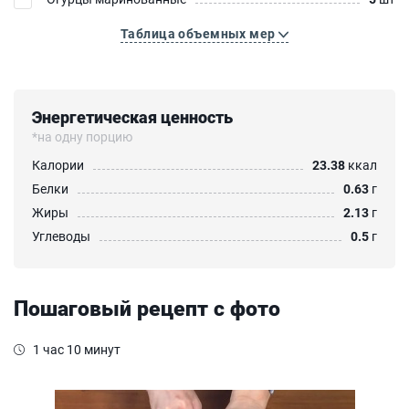
Таблица объемных мер
Энергетическая ценность
*на одну порцию
Калории
23.38
ккал
Белки
0.63
г
Жиры
2.13
г
Углеводы
0.5
г
Пошаговый рецепт с фото
1 час 10 минут