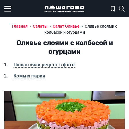
Открыть меню
Главная
Салаты
Салат Оливье
Оливье слоями с
колбасой и огурцами
Оливье слоями с колбасой и
огурцами
Пошаговый рецепт с фото
Комментарии
Оливье слоями с колбасой и огурцами
О