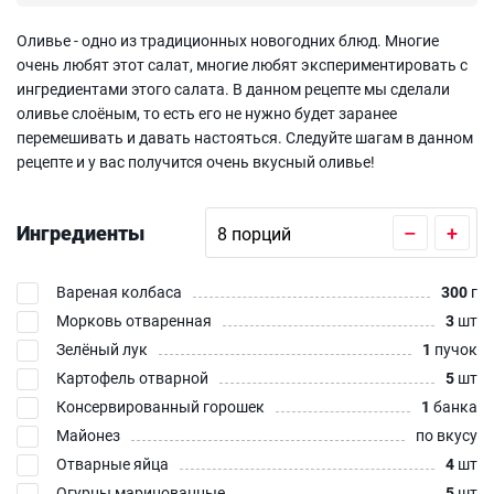
Оливье - одно из традиционных новогодних блюд. Многие
очень любят этот салат, многие любят экспериментировать с
ингредиентами этого салата. В данном рецепте мы сделали
оливье слоёным, то есть его не нужно будет заранее
перемешивать и давать настояться. Следуйте шагам в данном
рецепте и у вас получится очень вкусный оливье!
Ингредиенты
–
+
Вареная колбаса
300
г
Морковь отваренная
3
шт
Зелёный лук
1
пучок
Картофель отварной
5
шт
Консервированный горошек
1
банка
Майонез
по вкусу
Отварные яйца
4
шт
Огурцы маринованные
5
шт