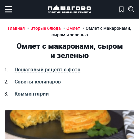
Открыть меню
Главная
Вторые блюда
Омлет
Омлет с макаронами,
сыром и зеленью
Омлет с макаронами, сыром
и зеленью
Пошаговый рецепт с фото
Советы кулинаров
Комментарии
Омлет с макаронами, сыром и зеленью
О