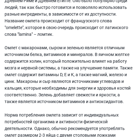
Древнем Риме и Древнем Египте. Оно было популярно среди
людей, так как быстро готовится и позволяло использовать
разные ингредиенты, в зависимости от их доступности.
Название омлета происходит от французского слова
"omelette", которое в свою очередь происходит от латинского
слова "lamina" – ломтик.
Омлет с макаронами, сыром и зеленью является отличным
источником белка, витаминов и минералов. В яичном желтке
содержится холин, который положительно влияет на работу
мозга и нервной системы, а также на улучшение памяти. Также
омлет содержит витамины D, E и К, а также магний, железо и
цинк. Макароны и сыр являются источниками углеводов и
кальция, которые необходимы для энергии и здоровья костей
соответственно. Зелень добавляет свежести и яркости, а
также является источником витаминов и антиоксидантов.
Норма потребления омлета зависит от индивидуальных
потребностей организма и активности физической
деятельности. Однако, обычно рекомендуется употреблять
омлет размером 2-3 яйца с двумя столовыми ложками