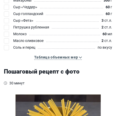
Макароны
300
г
Сыр «Чеддер»‎
60
г
Сыр голландский
60
г
Сыр «Фета»‎
3
ст.л.
Петрушка рубленная
2
ст.л.
Молоко
60
мл
Масло оливковое
2
ст.л.
Соль и перец
по вкусу
Таблица объемных мер
Пошаговый рецепт с фото
30 минут