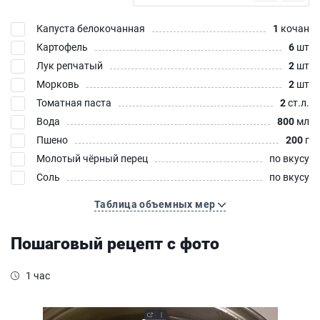
Капуста белокочанная
1
кочан
Картофель
6
шт
Лук репчатый
2
шт
Морковь
2
шт
Томатная паста
2
ст.л.
Вода
800
мл
Пшено
200
г
Молотый чёрный перец
по вкусу
Соль
по вкусу
Таблица объемных мер
Пошаговый рецепт с фото
1 час