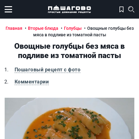
Открыть меню
Главная
Вторые блюда
Голубцы
Овощные голубцы без
мяса в подливе из томатной пасты
Овощные голубцы без мяса в
подливе из томатной пасты
Пошаговый рецепт с фото
Комментарии
Овощные голубцы без мяса в подливе из томатной паст
О