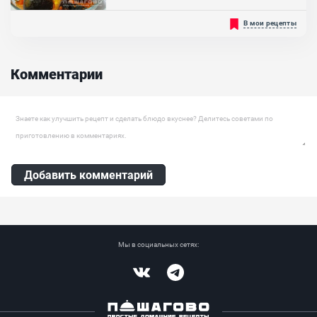
Мед, Сахар, Корень имбиря, Корица, Бадьян, Лимон , Кардамон
Очень вкусные баклажаны в овощной заливке на зиму! Это
В мои рецепты
болгарский консервированный салат под названием «Манжо»!
Такая закуска очень легко готовится, все ингредиенты тушатся на
плите, обмениваясь при этом своими вкусами и ароматами, и что
самое главное, не требуют предварительного обжаривания. Такое
Комментарии
блюдо из полезных овощей отлично подойдёт...
Оставить комментарий
Добавить комментарий
Мы в социальных сетях:
Vkontakte
Telegram