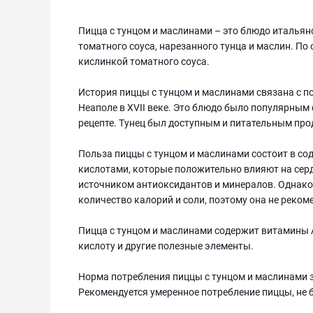
Пицца с тунцом и маслинами – это блюдо итальянс
томатного соуса, нарезанного тунца и маслин. По 
кислинкой томатного соуса.
История пиццы с тунцом и маслинами связана с п
Неаполе в XVII веке. Это блюдо было популярным 
рецепте. Тунец был доступным и питательным про
Польза пиццы с тунцом и маслинами состоит в со
кислотами, которые положительно влияют на серд
источником антиоксидантов и минералов. Однако
количество калорий и соли, поэтому она не реком
Пицца с тунцом и маслинами содержит витамины А, 
кислоту и другие полезные элементы.
Норма потребления пиццы с тунцом и маслинами з
Рекомендуется умеренное потребление пиццы, не б