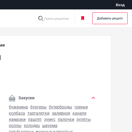
Вход
Добавить рецепт
Поиск рецептов
ами
и
ца с тунцом и маслинами - фото готового блюда
Закуски
буженина
бургеры
бутерброды
гренки
колбаса
тарталетки
заливное
канапе
намазки
паштет
хумус
палочки
рулеты
роллы
холодец
шаурма
топ быстрых, вкусных и простых