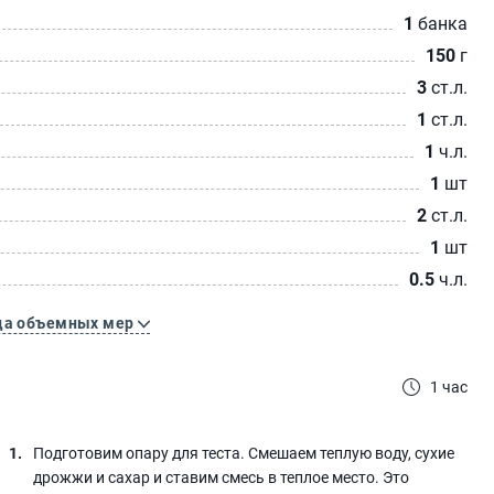
1
банка
150
г
3
ст.л.
1
ст.л.
1
ч.л.
1
шт
2
ст.л.
1
шт
0.5
ч.л.
ца объемных мер
1 час
Подготовим опару для теста. Смешаем теплую воду, сухие
дрожжи и сахар и ставим смесь в теплое место. Это