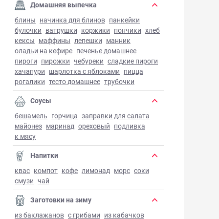
Домашняя выпечка
блины
начинка для блинов
панкейки
булочки
ватрушки
коржики
пончики
хлеб
кексы
маффины
лепешки
манник
оладьи на кефире
печенье домашнее
пироги
пирожки
чебуреки
сладкие пироги
хачапури
шарлотка с яблоками
пицца
рогалики
тесто домашнее
трубочки
Соусы
бешамель
горчица
заправки для салата
майонез
маринад
ореховый
подливка
к мясу
Напитки
квас
компот
кофе
лимонад
морс
соки
смузи
чай
Заготовки на зиму
из баклажанов
с грибами
из кабачков