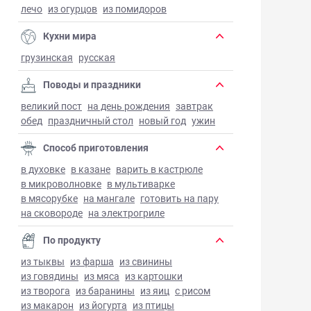
лечо
из огурцов
из помидоров
Кухни мира
грузинская
русская
Поводы и праздники
великий пост
на день рождения
завтрак
обед
праздничный стол
новый год
ужин
Способ приготовления
в духовке
в казане
варить в кастрюле
в микроволновке
в мультиварке
в мясорубке
на мангале
готовить на пару
на сковороде
на электрогриле
По продукту
из тыквы
из фарша
из свинины
из говядины
из мяса
из картошки
из творога
из баранины
из яиц
с рисом
из макарон
из йогурта
из птицы