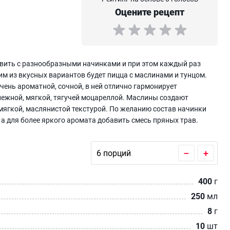
Оцените рецепт
вить с разнообразными начинками и при этом каждый раз
м из вкусных вариантов будет пицца с маслинами и тунцом.
очень ароматной, сочной, в ней отлично гармонирует
ежной, мягкой, тягучей моцареллой. Маслины создают
 мягкой, маслянистой текстурой. По желанию состав начинки
а для более яркого аромата добавить смесь пряных трав.
–
+
400
г
250
мл
8
г
10
шт