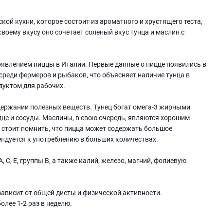
кой кухни, которое состоит из ароматного и хрустящего теста,
своему вкусу оно сочетает соленый вкус тунца и маслин с
оявлением пиццы в Италии. Первые данные о пицце появились в
среди фермеров и рыбаков, что объясняет наличие тунца в
дуктом для рабочих.
держании полезных веществ. Тунец богат омега-3 жирными
це и сосуды. Маслины, в свою очередь, являются хорошим
 стоит помнить, что пицца может содержать большое
ендуется к употреблению в больших количествах.
С, E, группы В, а также калий, железо, магний, фолиевую
ависит от общей диеты и физической активности.
олее 1-2 раз в неделю.