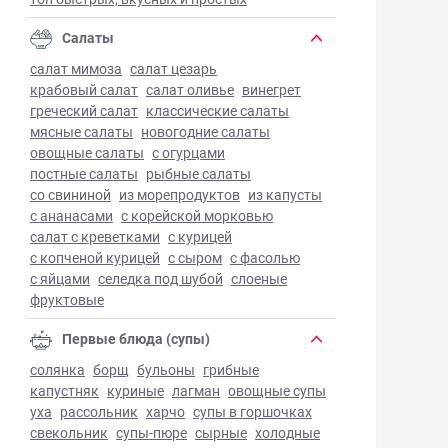
Салаты
салат мимоза
салат цезарь
крабовый салат
салат оливье
винегрет
греческий салат
классические салаты
мясные салаты
новогодние салаты
овощные салаты
с огурцами
постные салаты
рыбные салаты
со свининой
из морепродуктов
из капусты
с ананасами
с корейской морковью
салат с креветками
с курицей
с копченой курицей
с сыром
с фасолью
с яйцами
селедка под шубой
слоеные
фруктовые
Первые блюда (супы)
солянка
борщ
бульоны
грибные
капустняк
куриные
лагман
овощные супы
уха
рассольник
харчо
супы в горшочках
свекольник
супы-пюре
сырные
холодные