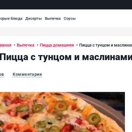
торые блюда
Десерты
Выпечка
Соусы
авная
Выпечка
Пицца домашняя
Пицца с тунцом и маслин
Пицца с тунцом и маслинам
ов
Комментарии
Пиц