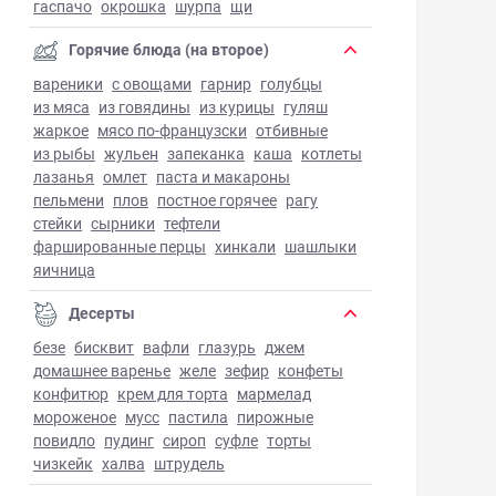
гаспачо
окрошка
шурпа
щи
Горячие блюда (на второе)
вареники
с овощами
гарнир
голубцы
из мяса
из говядины
из курицы
гуляш
жаркое
мясо по-французски
отбивные
из рыбы
жульен
запеканка
каша
котлеты
лазанья
омлет
паста и макароны
пельмени
плов
постное горячее
рагу
стейки
сырники
тефтели
фаршированные перцы
хинкали
шашлыки
яичница
Десерты
безе
бисквит
вафли
глазурь
джем
домашнее варенье
желе
зефир
конфеты
конфитюр
крем для торта
мармелад
мороженое
мусс
пастила
пирожные
повидло
пудинг
сироп
суфле
торты
чизкейк
халва
штрудель