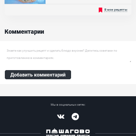
Нет ничего более итальянского, чем пицца. А пицца с
В мои рецепты
морепродуктами — это отдельная история, ведь
средиземноморская диета просто не может обходиться без
кальмаров, мидий, креветок и прочих морских обитателей. Пицца
с морепродуктами, приготовленная по классическому
Комментарии
итальянскому рецепту, точно не разочарует своим вкусом и
наполнит дом чарующей атмосферой средиземноморья. ...
Оставить комментарий
Добавить комментарий
Мы в социальных сетях:
Vkontakte
Telegram