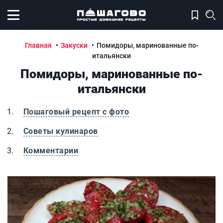
Открыть меню
Главная
Закуски
Помидоры, маринованные по-
итальянски
Помидоры, маринованные по-
итальянски
Пошаговый рецепт с фото
Советы кулинаров
Комментарии
Помидоры, маринованные по-итальянски
П