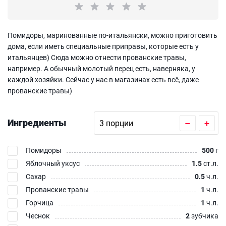
Помидоры, маринованные по-итальянски, можно приготовить
дома, если иметь специальные приправы, которые есть у
итальянцев) Сюда можно отнести прованские травы,
например. А обычный молотый перец есть, наверняка, у
каждой хозяйки. Сейчас у нас в магазинах есть всё, даже
прованские травы)
Ингредиенты
–
+
Помидоры
500
г
Яблочный уксус
1.5
ст.л.
Сахар
0.5
ч.л.
Прованские травы
1
ч.л.
Горчица
1
ч.л.
Чеснок
2
зубчика