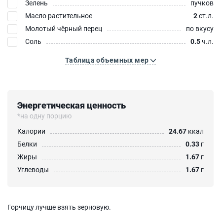
Зелень
пучков
Масло растительное
2
ст.л.
Молотый чёрный перец
по вкусу
Соль
0.5
ч.л.
Таблица объемных мер
Энергетическая ценность
*на одну порцию
Калории
24.67
ккал
Белки
0.33
г
Жиры
1.67
г
Углеводы
1.67
г
Горчицу лучше взять зерновую.