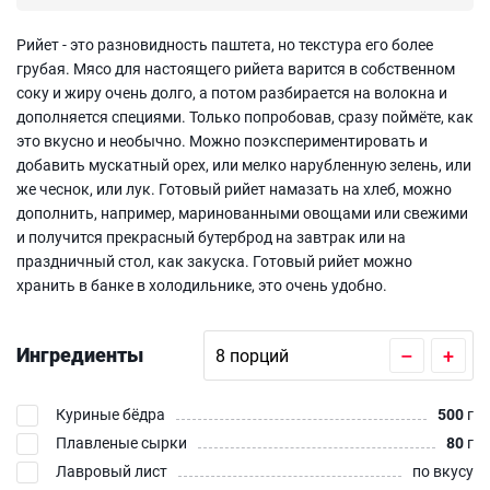
Рийет - это разновидность паштета, но текстура его более
грубая. Мясо для настоящего рийета варится в собственном
соку и жиру очень долго, а потом разбирается на волокна и
дополняется специями. Только попробовав, сразу поймёте, как
это вкусно и необычно. Можно поэкспериментировать и
добавить мускатный орех, или мелко нарубленную зелень, или
же чеснок, или лук. Готовый рийет намазать на хлеб, можно
дополнить, например, маринованными овощами или свежими
и получится прекрасный бутерброд на завтрак или на
праздничный стол, как закуска. Готовый рийет можно
хранить в банке в холодильнике, это очень удобно.
Ингредиенты
–
+
Куриные бёдра
500
г
Плавленые сырки
80
г
Лавровый лист
по вкусу