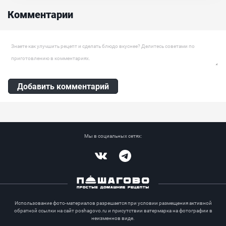
региона....
Комментарии
Ингредиенты:
Горчичный порошок, Яблочное пюре, Гвоздика, Кориандр,
Яблочный уксус, Мёд, Корица, Масло растительное
Оставить комментарий
Добавить комментарий
Мы в социальных сетях:
Vkontakte
Telegram
Использование фото-материалов разрешается при условии размещения активной
обратной ссылки на сайт poshagovo.ru и присутствии ватермарка на фотографии в
неизменнов виде.