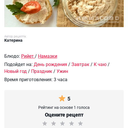
Автор рецепта:
Катерина
Блюдо:
Рийет
/
Намазки
Подойдет на:
День рождения
/
Завтрак
/
К чаю
/
Новый год
/
Праздник
/
Ужин
Время приготовления:
3 часа
5
Рейтинг на основе 1 голоса
Оцените рецепт