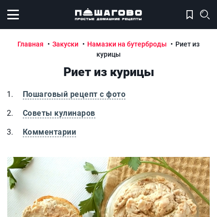
Открыть меню
Главная
Закуски
Намазки на бутерброды
Риет из
курицы
Риет из курицы
Пошаговый рецепт с фото
Советы кулинаров
Комментарии
Риет из курицы
Р