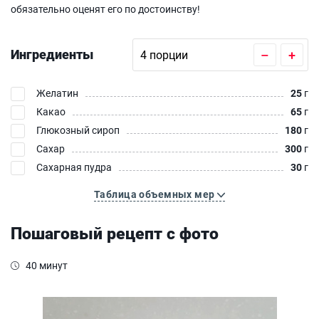
обязательно оценят его по достоинству!
Ингредиенты
–
+
Желатин
25
г
Какао
65
г
Глюкозный сироп
180
г
Сахар
300
г
Сахарная пудра
30
г
Таблица объемных мер
Пошаговый рецепт с фото
40 минут