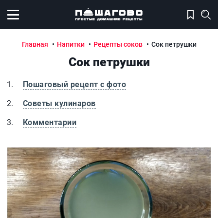
Открыть меню
Главная
Напитки
Рецепты соков
Сок петрушки
Сок петрушки
Пошаговый рецепт с фото
Советы кулинаров
Комментарии
Сок петрушки
С