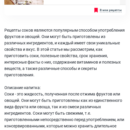
Яблоки, Лимонный сок, Сахар
Подтверждённых данных о пользе сока из берёзовых рощ в
В мои рецепты
целом не существует, либо они находятся в секрете. Для
любителей природы добыча берёзового сока трактуется не иначе
как преступление. Если задать вопрос людям, что такое
берёзовый сок, то вероятнее всего они охарактеризуют его как
Рецепты соков являются популярным способом употребления
кисло-сладкая вода, которая продаётся в банках или тетрапаках.
Безусловно,...
фруктов и овощей. Они могут быть приготовлены из
Ингредиенты:
различных ингредиентов, и каждый имеет свои уникальные
Берёзовый сок, Сахар, Лимонная кислота, Лимон , Апельсин,
свойства и вкус. В этой статье мы рассмотрим, как
Изюм, Сухофрукты, Мята
приготовить соки, полезные свойства, срок хранения,
интересные факты о них, содержание витаминов и полезных
веществ, а также различные способы и секреты
приготовления.
Описание напитка:
Соки - это жидкость, полученная после отжима фруктов или
овощей. Они могут быть приготовлены как из единственного
вида фрукта или овоща, так и из смеси различных
ингредиентов. Соки могут быть свежими, т.е.
приготовленными непосредственно перед употреблением, или
консервированными, которые можно хранить длительное