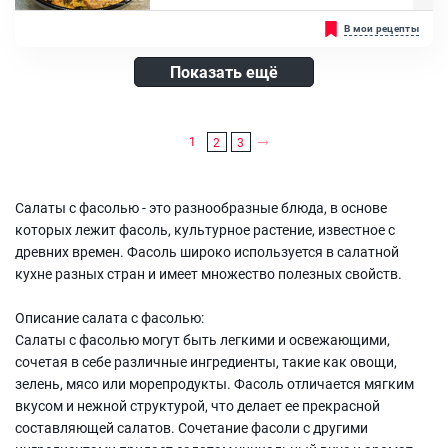
Зелень, Перец чили, Чеснок, Сахар, Смесь перцев, Кориандр
Такой полезный продукт как фасоль, очень часто используют для
В мои рецепты
молотый, Уксус 70%, Масло растительное
приготовления салатов, за счет ее добавления, они получаются
питательными и сытными. Фасоль не имеет ярко выраженного
вкуса, поэтому хорошо гармонирует с разнообразными
Показать ещё
ингредиентами в блюдах. К примеру, очень вкусным получится ее
сочетание с колбасой, причем, более ярким оно будет, если
использовать копченый вариант....
Ингредиенты:
1
2
3
Фасоль красная консервированная, Варено-копченая колбаса, Лук
репчатый, Морковь, Болгарский перец, Майонез, Чеснок, Масло
растительное
Салаты с фасолью - это разнообразные блюда, в основе
которых лежит фасоль, культурное растение, известное с
древних времен. Фасоль широко используется в салатной
кухне разных стран и имеет множество полезных свойств.
Описание салата с фасолью:
Салаты с фасолью могут быть легкими и освежающими,
сочетая в себе различные ингредиенты, такие как овощи,
зелень, мясо или морепродукты. Фасоль отличается мягким
вкусом и нежной структурой, что делает ее прекрасной
составляющей салатов. Сочетание фасоли с другими