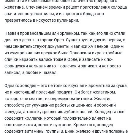
именно там было самое большое количество природного
желатина. С течением времени рецепт приготовления холодца
значительно усложнился, и из простого блюда оно
превратилось в искусство кулинарии.
Назван провансальцем или орленком, так как его явно стали
для него делать в городе Орел. Существует и другая версия, о
чем свидетельствуют документы и записи XVII веков. Одним
из кумиров наших предков была Орловская икра: стройные
спички израбатывались тоже в Орле, и записать их по-
французски не знал никто – орленок и записал, и не просто
записал, а якобы и назвал.
Однако холодец – это не только вкусная и ароматная закуска,
но и настоящий полезный продукт. Он богат желатином,
которого не хватает в современном питании. Желатин
способствует улучшению работы кишечника и оболочки
желудка, а также укреплению зубов и ногтей. Холодец также
содержит коллаген, который положительно влияет на
состояние кожи, волос и суставов. Кроме того, холодец
содержит витамины группы В, цинк, железо и другие полезные