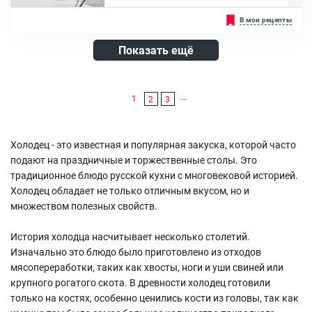
Куриные крылья, Куриное бедро, Куриная голень, Куриные шеи,
На российских застольях подавать холодец принято с острыми
В мои рецепты
Морковь , Лук репчатый, Консервированный горошек, Хрен
соусами: хреном, аджикой или горчицей, которые должны
находиться в небольшом блюдце или соуснице. Также перед
подачей холодец можно украсить веточками укропа и петрушки,
Показать ещё
добавить отваренную морковь, зеленый горошек и яйцо,
сваренное вкрутую, которое нужно порезать тонкими кружочками
и просто положить на тарелку сверху....
Ингредиенты:
1
2
3
Куриное филе, Консервированный горошек, Морковь , Агар-агар,
Горчичный порошок, Сахар, Уксус 9%, Масло растительное
Холодец - это известная и популярная закуска, которой часто
подают на праздничные и торжественные столы. Это
традиционное блюдо русской кухни с многовековой историей.
Холодец обладает не только отличным вкусом, но и
множеством полезных свойств.
История холодца насчитывает несколько столетий.
Изначально это блюдо было приготовлено из отходов
мясопереработки, таких как хвосты, ноги и уши свиней или
крупного рогатого скота. В древности холодец готовили
только на костях, особенно ценились кости из головы, так как