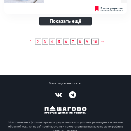
Специи, Растительное масло
Очень быстро, просто и вкусно, на ужин для всей семьи! Куриные
В мои рецепты
медальоны — самый простой и вкусный способ приготовить
куриное филе. Их можно пожарить на сковороде или запечь в
духовке. Приготовленные в духовке, медальоны получаются
Показать ещё
менее калорийные, так как используется меньше масла....
Ингредиенты:
Куриное филе, Масло оливковое, Зелень, Чеснок, Лимонный сок,
1
2
3
4
5
6
7
8
9
10
Лимонная цедра
Мы в социальных сетях:
Vkontakte
Telegram
Использование фото-материалов разрешается при условии размещения активной
обратной ссылки на сайт poshagovo.ru и присутствии ватермарка на фотографии в
неизменнов виде.