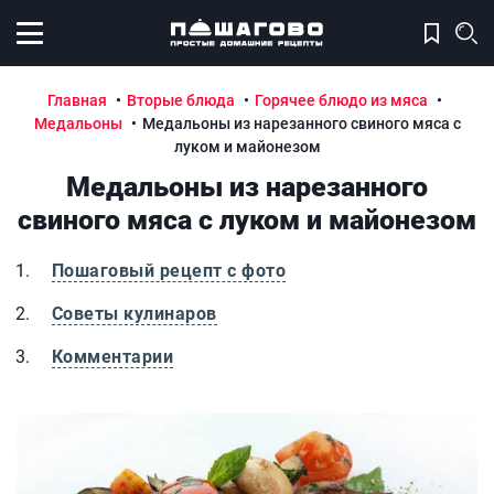
Открыть меню
Главная
Вторые блюда
Горячее блюдо из мяса
Медальоны
Медальоны из нарезанного свиного мяса с
луком и майонезом
Медальоны из нарезанного
свиного мяса с луком и майонезом
Пошаговый рецепт с фото
Советы кулинаров
Комментарии
Медальоны из нарезанного свиного мяса с луком и май
М