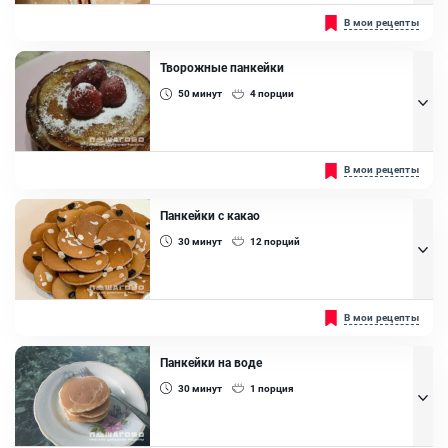
Отличный способ разнообразить классический рецепт панкейков,
В мои рецепты
добавив к нему яблоко. Количества фрукта можно увеличить по
желанию. ...
Творожные панкейки
Яйцо куриное, Сахар, Молоко, Мука ржаная, Разрыхлитель,
Корица, Яблоки, Подсолнечное масло
50
минут
4
порции
...
В мои рецепты
Яйцо куриное, Мука пшеничная, Разрыхлитель, Сахар, Молоко,
Творог
Панкейки с какао
30
минут
12
порций
...
В мои рецепты
Яйцо куриное, Молоко, Мак, Сахар, Мука пшеничная, Какао, Сода
Панкейки на воде
30
минут
1
порция