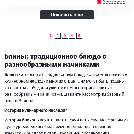
Панкейки из овсянки, ряженки и бананов - это здоровый и сытный
В мои рецепты
завтрак или перекус. Они имеют нежный вкус овсянки и бананов,
а также слегка сладковатый оттенок ряженки....
Показать ещё
Яйцо куриное, Овсяные хлопья, Ряженка, Банан, Сахар, Сода,
Разрыхлитель, Масло растительное
1
2
3
4
5
Блины: традиционное блюдо с
разнообразными начинками
Блины
- это одно из традиционных блюд, которое находится в
кулинарном наследии многих стран. Они могут быть поданы
как завтрак, обед или ужин, и их можно приготовить с
разнообразными начинками. Давайте рассмотрим базовый
рецепт блинов.
История кулинарного наследия
История блинов насчитывает тысячи лет и связана с разными
культурами. Блины были символом солнца в древних
языческих обрядах и стали традицией празднования