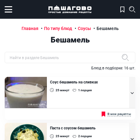
Открыть меню
Главная
По типу блюд
Соусы
Бешамель
Бешамель
Быстрый поиск рецепта по названию
Блюд в подборке:
16
шт.
Соус бешамель на сливках
25
минут
1
порция
Этот соус отлично подходит для приготовления лазаньи, а также
В мои рецепты
к разным мясным и рыбным блюдам. ...
Ингредиенты:
Паста с соусом бешамель
Масло сливочное, Мука пшеничная, Молоко 3.2%, Сливки 35%,
25
минут
2
порции
Смесь перцев, Мускатный орех