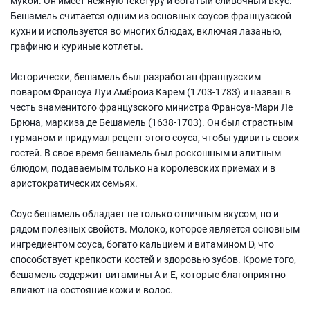
мукой. Он имеет нежную текстуру и богатый сливочный вкус.
Масло оливковое, Сельдерей, Морковь, Лук репчатый, Вино
Бешамель считается одним из основных соусов французской
красное сухое, Томатное пюре, Говяжий фарш, Мускатный орех
кухни и используется во многих блюдах, включая лазанью,
графиню и куриные котлеты.
Исторически, бешамель был разработан французским
поваром Франсуа Луи Амброиз Карем (1703-1783) и назван в
честь знаменитого французского министра Франсуа-Мари Ле
Брюна, маркиза де Бешамель (1638-1703). Он был страстным
гурманом и придумал рецепт этого соуса, чтобы удивить своих
гостей. В свое время бешамель был роскошным и элитным
блюдом, подаваемым только на королевских приемах и в
аристократических семьях.
Соус бешамель обладает не только отличным вкусом, но и
рядом полезных свойств. Молоко, которое является основным
ингредиентом соуса, богато кальцием и витамином D, что
способствует крепкости костей и здоровью зубов. Кроме того,
бешамель содержит витамины А и Е, которые благоприятно
влияют на состояние кожи и волос.