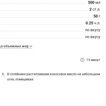
500
мл
2
ст.л.
50
г
0.25
ч.л.
по вкусу
по вкусу
ца объемных мер
15 минут
В сотейнике растапливаем кокосовое масло на небольшом
огне, помешивая.