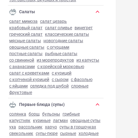
Салаты
салат мимоза
салат цезарь
крабовый салат
салат оливье
винегрет
греческий салат
классические салаты
мясные салаты
новогодние салаты
овощные салаты
с огурцами
постные салаты
рыбные салаты
со свининой
из морепродуктов
из капусты
с ананасами
с корейской морковью
салат с креветками
с курицей
с копченой курицей
с сыром
с фасолью
с яйцами
селедка под шубой
слоеные
фруктовые
Первые блюда (супы)
солянка
борщ
бульоны
грибные
капустняк
куриные
лагман
овощные супы
уха
рассольник
харчо
супы в горшочках
свекольник
супы-пюре
сырные
холодные