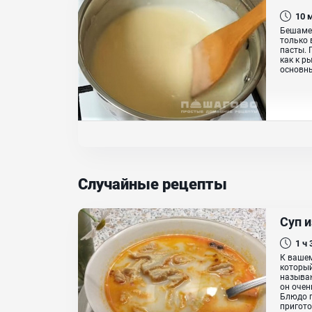
10
Бешамел
только 
пасты. 
как к р
основны
Случайные рецепты
Суп 
1 ч
К вашем
который
называю
он очен
Блюдо г
приготов