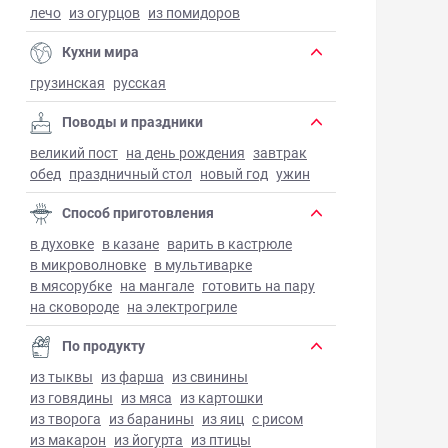
лечо
из огурцов
из помидоров
Кухни мира
грузинская
русская
Поводы и праздники
великий пост
на день рождения
завтрак
обед
праздничный стол
новый год
ужин
Способ приготовления
в духовке
в казане
варить в кастрюле
в микроволновке
в мультиварке
в мясорубке
на мангале
готовить на пару
на сковороде
на электрогриле
По продукту
из тыквы
из фарша
из свинины
из говядины
из мяса
из картошки
из творога
из баранины
из яиц
с рисом
из макарон
из йогурта
из птицы