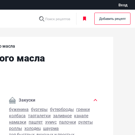
Вход
Добавить рецепт
Поиск рецептов
о масла
ого масла
анский соус Бешамель без сливочного масла - фото готов
Закуски
буженина
бургеры
бутерброды
гренки
колбаса
тарталетки
заливное
канапе
намазки
паштет
хумус
палочки
рулеты
роллы
холодец
шаурма
топ быстрых, вкусных и простых