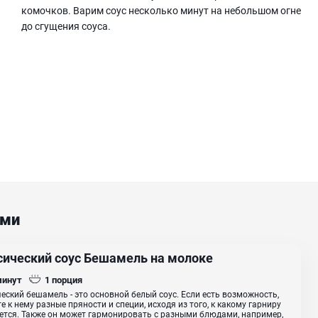
комочков. Варим соус несколько минут на небольшом огне
до сгущения соуса.
ами
сический соус Бешамель на молоке
минут
1
порция
еский бешамель - это основной белый соус. Если есть возможность,
е к нему разные пряности и специи, исходя из того, к какому гарниру
ется. Также он может гармонировать с разными блюдами, например,