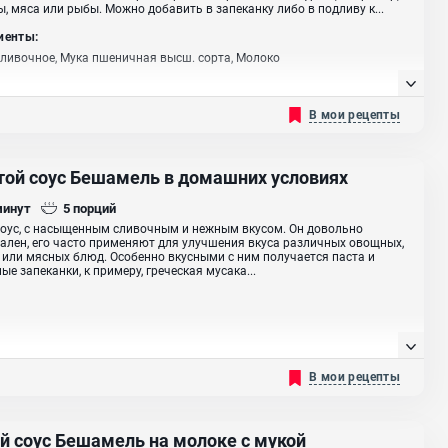
ы, мяса или рыбы. Можно добавить в запеканку либо в подливу к...
иенты:
ливочное, Мука пшеничная высш. сорта, Молоко
В мои рецепты
той соус Бешамель в домашних условиях
минут
5
порций
оус, с насыщенным сливочным и нежным вкусом. Он довольно
ален, его часто применяют для улучшения вкуса различных овощных,
или мясных блюд. Особенно вкусными с ним получается паста и
ые запеканки, к примеру, греческая мусака...
В мои рецепты
й соус Бешамель на молоке с мукой