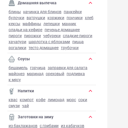
Домашняя выпечка
блины
начинка для блинов
панкейки
булочки
ватрушки
коржики
пончики
хлеб
кексы
маффины
лепешки
манник
оладьи на кефире
печенье домашнее
пироги
пирожки
чебуреки
сладкие пироги
хачапури
шарлотка с яблоками
пицца
рогалики
тесто домашнее
трубочки
Соусы
бешамель
горчица
заправки для салата
майонез
маринад
ореховый
подливка
к мясу
Напитки
квас
компот
кофе
лимонад
морс
соки
смузи
чай
Заготовки на зиму
из баклажанов
с грибами
из кабачков