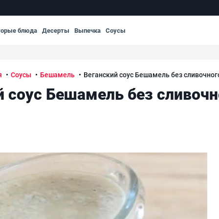
торые блюда
Десерты
Выпечка
Соусы
я
Соусы
Бешамель
Веганский соус Бешамель без сливочног
й соус Бешамель без сливочн
асла
Вег