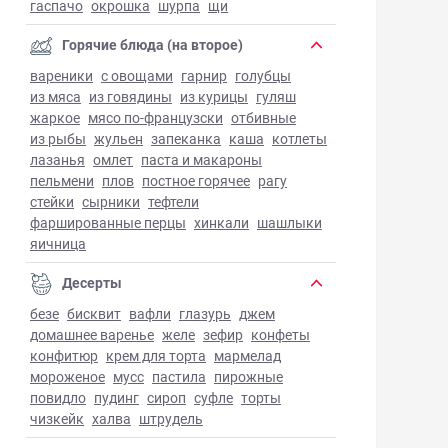
гаспачо
окрошка
шурпа
щи
Горячие блюда (на второе)
вареники
с овощами
гарнир
голубцы
из мяса
из говядины
из курицы
гуляш
жаркое
мясо по-французски
отбивные
из рыбы
жульен
запеканка
каша
котлеты
лазанья
омлет
паста и макароны
пельмени
плов
постное горячее
рагу
стейки
сырники
тефтели
фаршированные перцы
хинкали
шашлыки
яичница
Десерты
безе
бисквит
вафли
глазурь
джем
домашнее варенье
желе
зефир
конфеты
конфитюр
крем для торта
мармелад
мороженое
мусс
пастила
пирожные
повидло
пудинг
сироп
суфле
торты
чизкейк
халва
штрудель