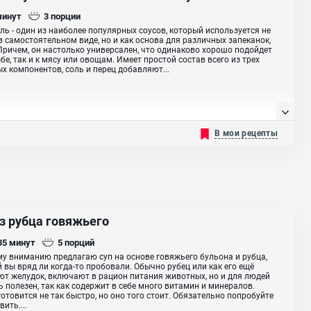
минут
3
порции
ь - один из наиболее популярных соусов, который используется не
в самостоятельном виде, но и как основа для различных запеканок,
Причем, он настолько универсален, что одинаково хорошо подойдет
ыбе, так и к мясу или овощам. Имеет простой состав всего из трех
х компонентов, соль и перец добавляют...
В мои рецепты
из рубца говяжьего
 35
минут
5
порций
у вниманию предлагаю суп на основе говяжьего бульона и рубца,
 вы вряд ли когда-то пробовали. Обычно рубец или как его ещё
т желудок, включают в рацион питания животных, но и для людей
ь полезен, так как содержит в себе много витамин и минералов.
отовится не так быстро, но оно того стоит. Обязательно попробуйте
ить....