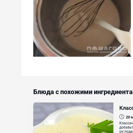
Блюда с похожими ингредиент
Клас
20
Классич
добавьт
он пода