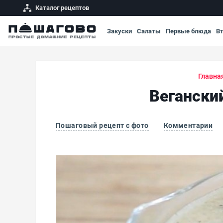
Каталог рецептов
Закуски
Салаты
Первые блюда
В
Главна
Вегански
Пошаговый рецепт с фото
Комментарии
Веганский соус Бешамель без сливочного м