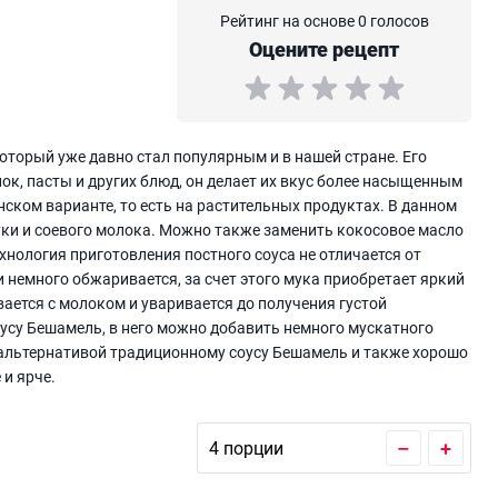
Рейтинг на основе 0 голосов
Оцените рецепт
оторый уже давно стал популярным и в нашей стране. Его
к, пасты и других блюд, он делает их вкус более насыщенным
нском варианте, то есть на растительных продуктах. В данном
муки и соевого молока. Можно также заменить кокосовое масло
ехнология приготовления постного соуса не отличается от
 немного обжаривается, за счет этого мука приобретает яркий
вается с молоком и уваривается до получения густой
оусу Бешамель, в него можно добавить немного мускатного
й альтернативой традиционному соусу Бешамель и также хорошо
 и ярче.
–
+