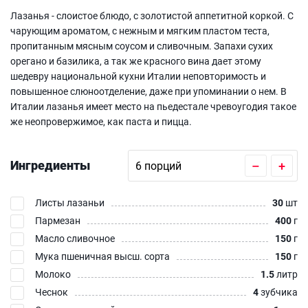
Лазанья - слоистое блюдо, с золотистой аппетитной коркой. С
чарующим ароматом, с нежным и мягким пластом теста,
пропитанным мясным соусом и сливочным. Запахи сухих
орегано и базилика, а так же красного вина дает этому
шедевру национальной кухни Италии неповторимость и
повышенное слюноотделение, даже при упоминании о нем. В
Италии лазанья имеет место на пьедестале чревоугодия такое
же неопровержимое, как паста и пицца.
Ингредиенты
–
+
Листы лазаньи
30
шт
Пармезан
400
г
Масло сливочное
150
г
Мука пшеничная высш. сорта
150
г
Молоко
1.5
литр
Чеснок
4
зубчика