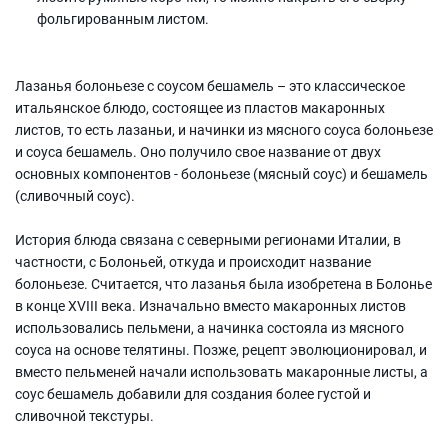
фольгированным листом.
Лазанья болоньезе с соусом бешамель – это классическое
итальянское блюдо, состоящее из пластов макаронных
листов, то есть лазаньи, и начинки из мясного соуса болоньезе
и соуса бешамель. Оно получило свое название от двух
основных компонентов - болоньезе (мясный соус) и бешамель
(сливочный соус).
История блюда связана с северными регионами Италии, в
частности, с Болоньей, откуда и происходит название
болоньезе. Считается, что лазанья была изобретена в Болонье
в конце XVIII века. Изначально вместо макаронных листов
использовались пельмени, а начинка состояла из мясного
соуса на основе телятины. Позже, рецепт эволюционировал, и
вместо пельменей начали использовать макаронные листы, а
соус бешамель добавили для создания более густой и
сливочной текстуры.