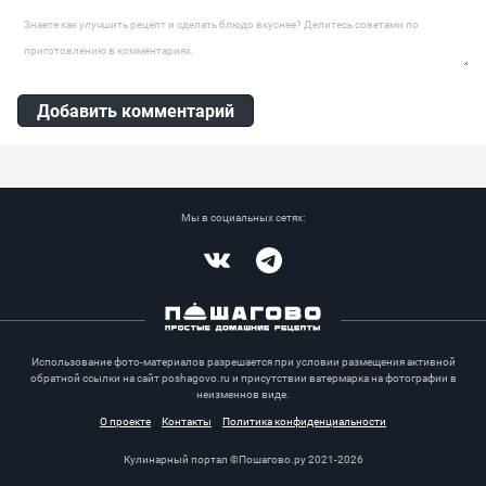
Оставить комментарий
Добавить комментарий
Мы в социальных сетях:
Vkontakte
Telegram
Использование фото-материалов разрешается при условии размещения активной
обратной ссылки на сайт poshagovo.ru и присутствии ватермарка на фотографии в
неизменнов виде.
О проекте
Контакты
Политика конфиденциальности
Кулинарный портал ©Пошагово.ру 2021-2026