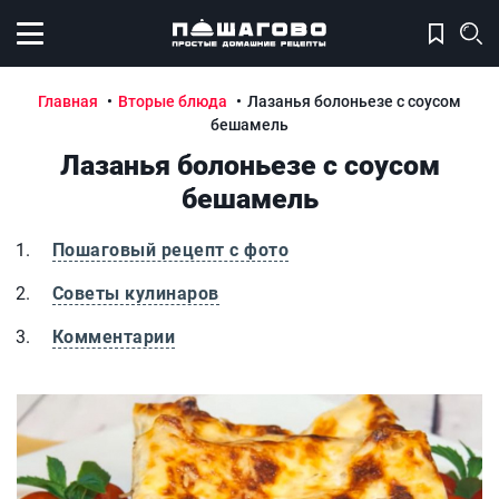
Открыть меню
Главная
Вторые блюда
Лазанья болоньезе с соусом
бешамель
Лазанья болоньезе с соусом
бешамель
Пошаговый рецепт с фото
Советы кулинаров
Комментарии
Лазанья болоньезе с соусом бешамель
Л