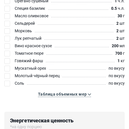
Орегано сушеный
1
ч.л.
Специя базилик
0.5
ч.л.
Масло оливковое
30
г
Сельдерей
2
шт
Морковь
2
шт
Лук репчатый
2
шт
Вино красное сухое
200
мл
Томатное пюре
700
г
Говяжий фарш
1
кг
Мускатный орех
по вкусу
Молотый чёрный перец
по вкусу
Соль
по вкусу
Таблица объемных мер
Энергетическая ценность
*на одну порцию