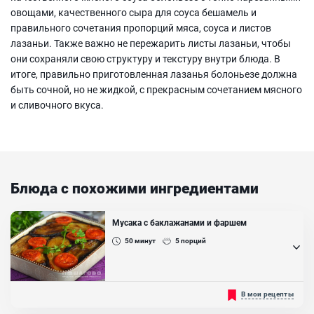
овощами, качественного сыра для соуса бешамель и
правильного сочетания пропорций мяса, соуса и листов
лазаньи. Также важно не пережарить листы лазаньи, чтобы
они сохраняли свою структуру и текстуру внутри блюда. В
итоге, правильно приготовленная лазанья болоньезе должна
быть сочной, но не жидкой, с прекрасным сочетанием мясного
и сливочного вкуса.
Блюда с похожими ингредиентами
Мусака с баклажанами и фаршем
50
минут
5
порций
Мусака это популярная овощная запеканка, отлично подойдет
В мои рецепты
для семейного обеда или ужина. Блюдо сытное, так как содержит
фарш и микс овощей. А рецепт необыкновенно прост, с ним