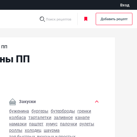
Вход
Добавить рецепт
Поиск рецептов
 ПП
ины ПП
зкокалорийные диетические блины ПП - фото готового бл
Закуски
буженина
бургеры
бутерброды
гренки
колбаса
тарталетки
заливное
канапе
намазки
паштет
хумус
палочки
рулеты
роллы
холодец
шаурма
топ быстрых, вкусных и простых