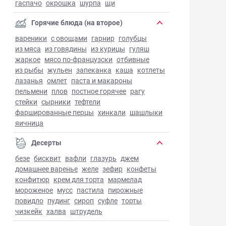
гаспачо
окрошка
шурпа
щи
Горячие блюда (на второе)
вареники
с овощами
гарнир
голубцы
из мяса
из говядины
из курицы
гуляш
жаркое
мясо по-французски
отбивные
из рыбы
жульен
запеканка
каша
котлеты
лазанья
омлет
паста и макароны
пельмени
плов
постное горячее
рагу
стейки
сырники
тефтели
фаршированные перцы
хинкали
шашлыки
яичница
Десерты
безе
бисквит
вафли
глазурь
джем
домашнее варенье
желе
зефир
конфеты
конфитюр
крем для торта
мармелад
мороженое
мусс
пастила
пирожные
повидло
пудинг
сироп
суфле
торты
чизкейк
халва
штрудель