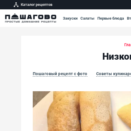
Каталог рецептов
Закуски
Салаты
Первые блюда
В
Гла
Низко
Пошаговый рецепт с фото
Советы кулинар
Низкокалорийные диетические блины ПП