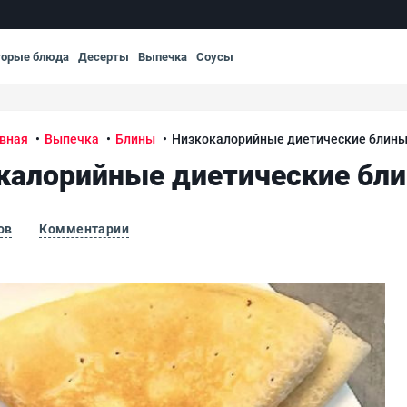
торые блюда
Десерты
Выпечка
Соусы
вная
Выпечка
Блины
Низкокалорийные диетические блины
калорийные диетические бл
ов
Комментарии
Ни