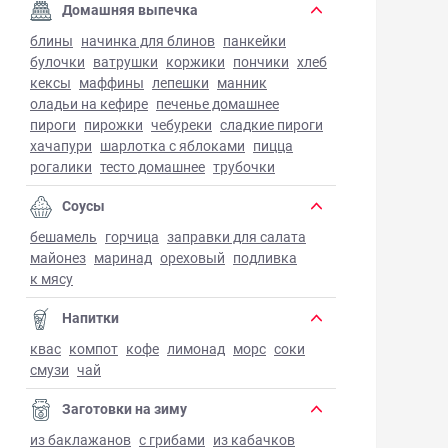
Домашняя выпечка
блины
начинка для блинов
панкейки
булочки
ватрушки
коржики
пончики
хлеб
кексы
маффины
лепешки
манник
оладьи на кефире
печенье домашнее
пироги
пирожки
чебуреки
сладкие пироги
хачапури
шарлотка с яблоками
пицца
рогалики
тесто домашнее
трубочки
Соусы
бешамель
горчица
заправки для салата
майонез
маринад
ореховый
подливка
к мясу
Напитки
квас
компот
кофе
лимонад
морс
соки
смузи
чай
Заготовки на зиму
из баклажанов
с грибами
из кабачков