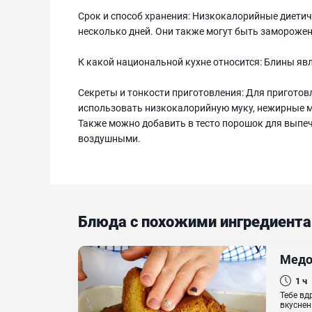
Срок и способ хранения: Низкокалорийные диети
несколько дней. Они также могут быть замороже
К какой национальной кухне относится: Блины я
Секреты и тонкости приготовления: Для пригото
использовать низкокалорийную муку, нежирные м
Также можно добавить в тесто порошок для выпеч
воздушными.
Блюда с похожими ингредиент
Медо
1 ч
Тебе вд
вкуснен