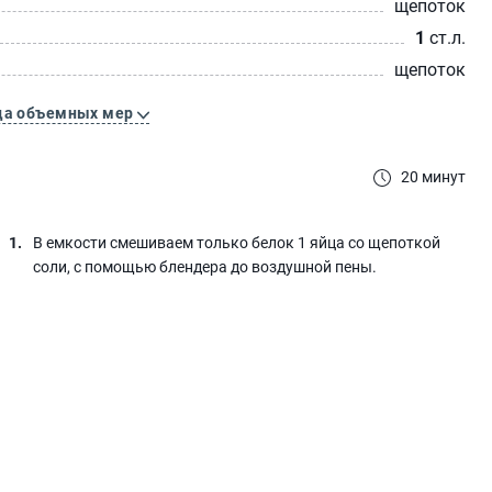
щепоток
1
ст.л.
щепоток
ца объемных мер
20 минут
В емкости смешиваем только белок 1 яйца со щепоткой
соли, с помощью блендера до воздушной пены.