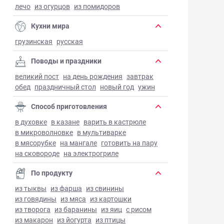
лечо
из огурцов
из помидоров
Кухни мира
грузинская
русская
Поводы и праздники
великий пост
на день рождения
завтрак
обед
праздничный стол
новый год
ужин
Способ приготовления
в духовке
в казане
варить в кастрюле
в микроволновке
в мультиварке
в мясорубке
на мангале
готовить на пару
на сковороде
на электрогриле
По продукту
из тыквы
из фарша
из свинины
из говядины
из мяса
из картошки
из творога
из баранины
из яиц
с рисом
из макарон
из йогурта
из птицы