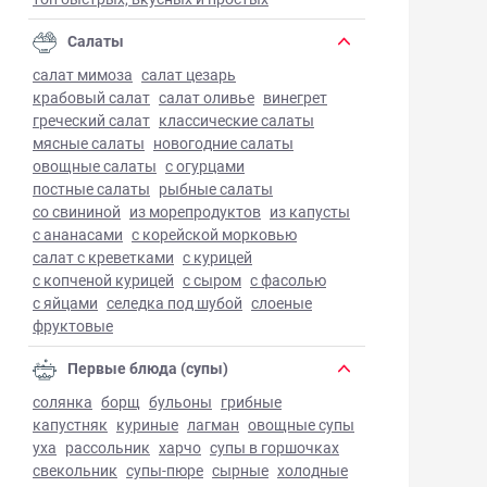
Салаты
салат мимоза
салат цезарь
крабовый салат
салат оливье
винегрет
греческий салат
классические салаты
мясные салаты
новогодние салаты
овощные салаты
с огурцами
постные салаты
рыбные салаты
со свининой
из морепродуктов
из капусты
с ананасами
с корейской морковью
салат с креветками
с курицей
с копченой курицей
с сыром
с фасолью
с яйцами
селедка под шубой
слоеные
фруктовые
Первые блюда (супы)
солянка
борщ
бульоны
грибные
капустняк
куриные
лагман
овощные супы
уха
рассольник
харчо
супы в горшочках
свекольник
супы-пюре
сырные
холодные