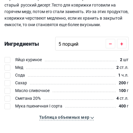
старый русский дисерт.Тесто для коврижки готовили на
горячем меду, потом его стали заменять. Из-за этих продуктов,
коврижки черствеют медленно, если их хранить в закрытой
емкости, то они становятся еще более вкусными.
Ингредиенты
–
+
Яйцо куриное
2
шт
Мед
2
ст.л.
Сода
1
ч.л.
Сахар
200
г
Масло сливочное
100
г
Сметана 20%
4
ст.л.
Мука пшеничная I сорта
400
г
Таблица объемных мер