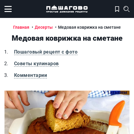
Открыть меню
Главная
Десерты
Медовая коврижка на сметане
Медовая коврижка на сметане
Пошаговый рецепт с фото
Советы кулинаров
Комментарии
Медовая коврижка на сметане
М