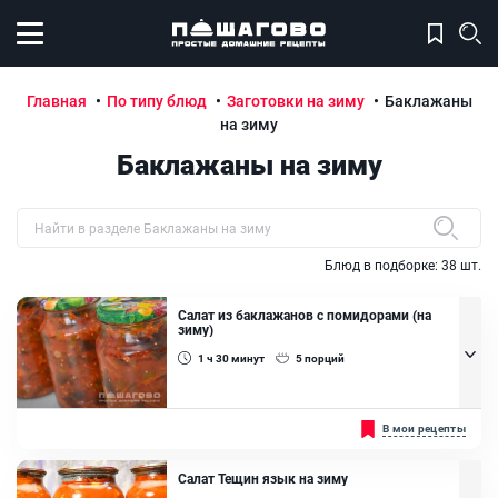
Открыть меню
Главная
По типу блюд
Заготовки на зиму
Баклажаны
на зиму
Баклажаны на зиму
Быстрый поиск рецепта по названию
Блюд в подборке:
38
шт.
Салат из баклажанов с помидорами (на
зиму)
1 ч 30
минут
5
порций
Заготовка из баклажанов на зиму станет отличным дополнением
В мои рецепты
к основным блюдам. Тем более, если готовить ее самостоятельно,
а не покупать в магазинах, то выходит значительно дешевле, так
как в сезон продукты будут стоить гораздо дешевле. Поэтому не
Салат Тещин язык на зиму
пренебрегайте временем и возможностью вовремя закупиться