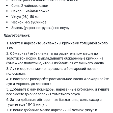
Соль: 2 чайные ложки
Сахар: 1 чайная ложка
Уксус (9%): 50 мл
Чеснок: 4-5 зубчиков
Зелень (укроп, петрушка): по вкусу
Приготовление:
Мойте и нарезайте баклажаны кружками толщиной около
1 см.
Обжаривайте баклажаны на растительном масле до
золотистой корки. Выкладывайте обжаренные кружки на
бумажное полотенце, чтобы избавиться от лишнего масла.
Лук и морковь мелко нарежьте, а болгарский перец -
полосками.
В кастрюле разогрейте растительное масло и обжаривайте
лук и морковь до мягкости.
Добавьте к ним помидоры, нарезанные кубиками, и тушите
все вместе до образования томатного соуса.
Затем добавьте обжаренные баклажаны, соль, сахар и
тушите еще 10-15 минут.
В конце добавьте мелко нарезанный чеснок, уксус и