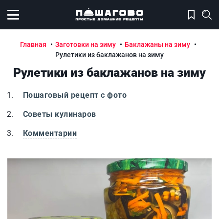
Открыть меню
Главная
Заготовки на зиму
Баклажаны на зиму
Рулетики из баклажанов на зиму
Рулетики из баклажанов на зиму
Пошаговый рецепт с фото
Советы кулинаров
Комментарии
Рулетики из баклажанов на зиму
Р