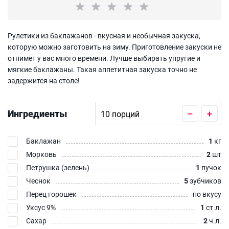
Рулетики из баклажанов - вкусная и необычная закуска,
которую можно заготовить на зиму. Приготовление закуски не
отнимет у вас много времени. Лучше выбирать упругие и
мягкие баклажаны. Такая аппетитная закуска точно не
задержится на столе!
Ингредиенты
–
+
Баклажан
1
кг
Морковь
2
шт
Петрушка (зелень)
1
пучок
Чеснок
5
зубчиков
Перец горошек
по вкусу
Уксус 9%
1
ст.л.
Сахар
2
ч.л.