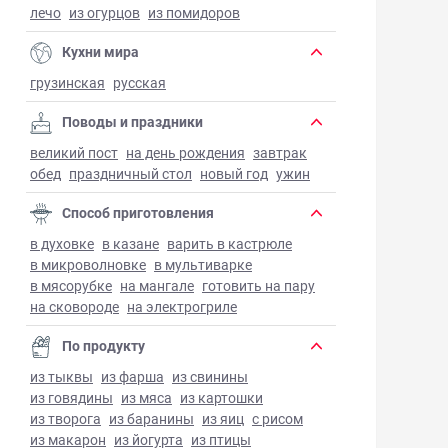
лечо
из огурцов
из помидоров
Кухни мира
грузинская
русская
Поводы и праздники
великий пост
на день рождения
завтрак
обед
праздничный стол
новый год
ужин
Способ приготовления
в духовке
в казане
варить в кастрюле
в микроволновке
в мультиварке
в мясорубке
на мангале
готовить на пару
на сковороде
на электрогриле
По продукту
из тыквы
из фарша
из свинины
из говядины
из мяса
из картошки
из творога
из баранины
из яиц
с рисом
из макарон
из йогурта
из птицы