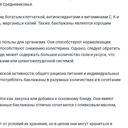
я Средневековья.
 богатым клетчаткой, антиоксидантами и витаминами С, К и
ь, марганец и калий. Также, баклажаны являются хорошим
 пользы для организма. Они способствуют нормализации
способствуют снижению холестерина. Однако, следует обратить
де, может содержать большое количество соли и уксуса, что
чками или шлангожелудочной системой.
еской активности, общего рациона питания и индивидуальных
 употреблять баклажаны в разумных количествах и в сочетании
ся как закуска или добавка к основному блюду. Они имеют
ванные баклажаны отлично сочетаются с оливковым маслом,
т условий их хранения, но в целом они могут храниться в