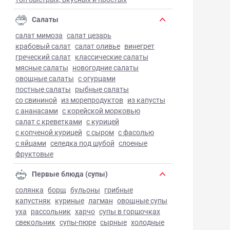
Салаты
салат мимоза
салат цезарь
крабовый салат
салат оливье
винегрет
греческий салат
классические салаты
мясные салаты
новогодние салаты
овощные салаты
с огурцами
постные салаты
рыбные салаты
со свининой
из морепродуктов
из капусты
с ананасами
с корейской морковью
салат с креветками
с курицей
с копченой курицей
с сыром
с фасолью
с яйцами
селедка под шубой
слоеные
фруктовые
Первые блюда (супы)
солянка
борщ
бульоны
грибные
капустняк
куриные
лагман
овощные супы
уха
рассольник
харчо
супы в горшочках
свекольник
супы-пюре
сырные
холодные