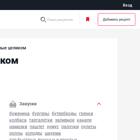
Вход
Добавить рецепт
Поиск рецептов
ные целиком
иком
клажаны, маринованные целиком - фото готового блюда
Закуски
буженина
бургеры
бутерброды
гренки
колбаса
тарталетки
заливное
канапе
намазки
паштет
хумус
палочки
рулеты
роллы
холодец
шаурма
топ быстрых, вкусных и простых