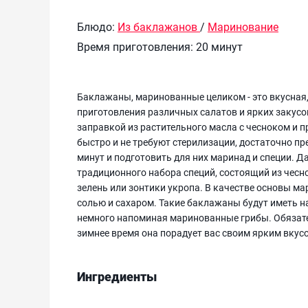
Блюдо:
Из баклажанов
/
Маринование
Время приготовления:
20 минут
Баклажаны, маринованные целиком - это вкусная
приготовления различных салатов и ярких закусок
заправкой из растительного масла с чесноком и 
быстро и не требуют стерилизации, достаточно п
минут и подготовить для них маринад и специи. 
традиционного набора специй, состоящий из чесно
зелень или зонтики укропа. В качестве основы ма
солью и сахаром. Такие баклажаны будут иметь н
немного напоминая маринованные грибы. Обязател
зимнее время она порадует вас своим ярким вкус
Ингредиенты