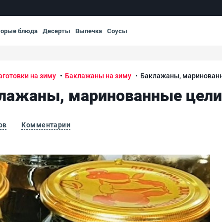
торые блюда
Десерты
Выпечка
Соусы
аготовки на зиму
Баклажаны на зиму
Баклажаны, маринован
лажаны, маринованные цел
ов
Комментарии
Ба