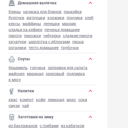
Домашняя выпечка
блины
начинка для блинов
панкейки
булочки
ватрушки
коржики
пончики
хлеб
кексы
маффины
лепешки
манник
оладьи на кефире
печенье домашнее
пироги
пирожки
чебуреки
сладкие пироги
хачапури
шарлотка с яблоками
пицца
рогалики
тесто домашнее
трубочки
Соусы
бешамель
горчица
заправки для салата
майонез
маринад
ореховый
подливка
к мясу
Напитки
квас
компот
кофе
лимонад
морс
соки
смузи
чай
Заготовки на зиму
из баклажанов
с грибами
из кабачков