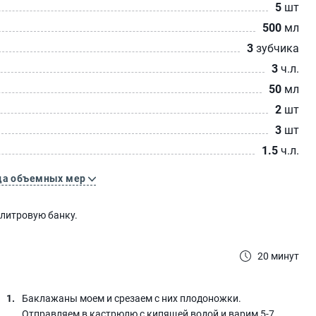
5
шт
500
мл
3
зубчика
3
ч.л.
50
мл
2
шт
3
шт
1.5
ч.л.
ца объемных мер
 литровую банку.
20 минут
Баклажаны моем и срезаем с них плодоножки.
Отправляем в кастрюлю с кипящей водой и варим 5-7