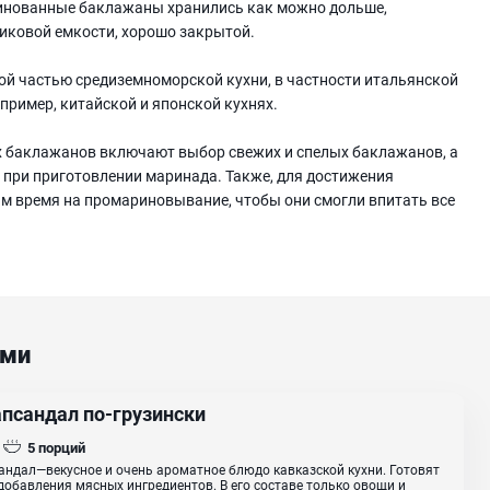
ринованные баклажаны хранились как можно дольше,
тиковой емкости, хорошо закрытой.
 частью средиземноморской кухни, в частности итальянской
апример, китайской и японской кухнях.
х баклажанов включают выбор свежих и спелых баклажанов, а
 при приготовлении маринада. Также, для достижения
м время на промариновывание, чтобы они смогли впитать все
ами
псандал по-грузински
5
порций
ндал—векусное и очень ароматное блюдо кавказской кухни. Готовят
 добавления мясных ингредиентов. В его составе только овощи и