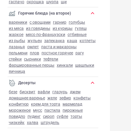
гаспачо
окрошка
шурпа
щи
Горячие блюда (на второе)
вареники
с овощами
гарнир
голубцы
из мяса
из говядины
из курицы
гуляш
жаркое
мясо по-французски
отбивные
из рыбы
жульен
запеканка
каша
котлеты
лазанья
омлет
паста и макароны
пельмени
плов
постное горячее
рагу
стейки
сырники
тефтели
фаршированные перцы
хинкали
шашлыки
яичница
Десерты
безе
бисквит
вафли
глазурь
джем
домашнее варенье
желе
зефир
конфеты
конфитюр
крем для торта
мармелад
мороженое
мусс
пастила
пирожные
повидло
пудинг
сироп
суфле
торты
чизкейк
халва
штрудель