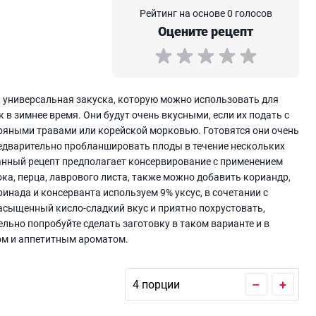
Рейтинг на основе 0 голосов
Оцените рецепт
, универсальная закуска, которую можно использовать для
 в зимнее время. Они будут очень вкусными, если их подать с
пряными травами или корейской морковью. Готовятся они очень
редварительно пробланшировать плоды в течение нескольких
Данный рецепт предполагает консервирование с применением
ка, перца, лаврового листа, также можно добавить кориандр,
ринада и консерванта используем 9% уксус, в сочетании с
асыщенный кисло-сладкий вкус и приятно похрустовать,
ьно попробуйте сделать заготовку в таком варианте и в
ом и аппетитным ароматом.
–
+