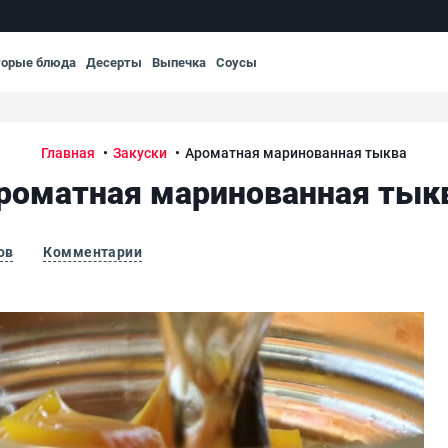
торые блюда
Десерты
Выпечка
Соусы
Главная
Закуски
Ароматная маринованная тыква
роматная маринованная тык
ов
Комментарии
Ар