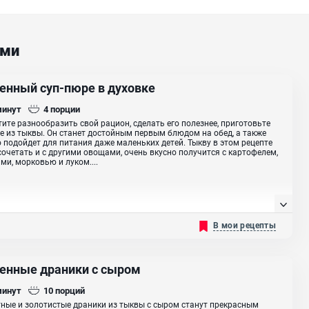
ами
енный суп-пюре в духовке
минут
4
порции
тите разнообразить свой рацион, сделать его полезнее, приготовьте
е из тыквы. Он станет достойным первым блюдом на обед, а также
 подойдет для питания даже маленьких детей. Тыкву в этом рецепте
очетать и с другими овощами, очень вкусно получится с картофелем,
ми, морковью и луком....
В мои рецепты
енные драники с сыром
минут
10
порций
ные и золотистые драники из тыквы с сыром станут прекрасным