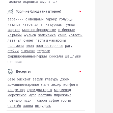
гаспачо
окрошка
шурпа
щи
Горячие блюда (на второе)
вареники
с овощами
гарнир
голубцы
из мяса
из говядины
из курицы
гуляш
жаркое
мясо по-французски
отбивные
из рыбы
жульен
запеканка
каша
котлеты
лазанья
омлет
паста и макароны
пельмени
плов
постное горячее
рагу
стейки
сырники
тефтели
фаршированные перцы
хинкали
шашлыки
яичница
Десерты
безе
бисквит
вафли
глазурь
джем
домашнее варенье
желе
зефир
конфеты
конфитюр
крем для торта
мармелад
мороженое
мусс
пастила
пирожные
повидло
пудинг
сироп
суфле
торты
чизкейк
халва
штрудель