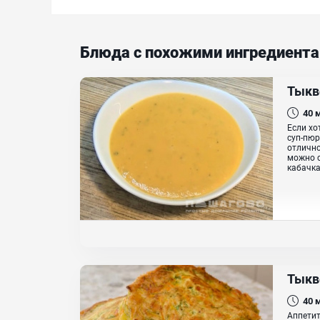
Блюда с похожими ингредиент
Тыкв
40
Если хо
суп-пюр
отлично
можно с
кабачка
Тыкв
40
Аппетит