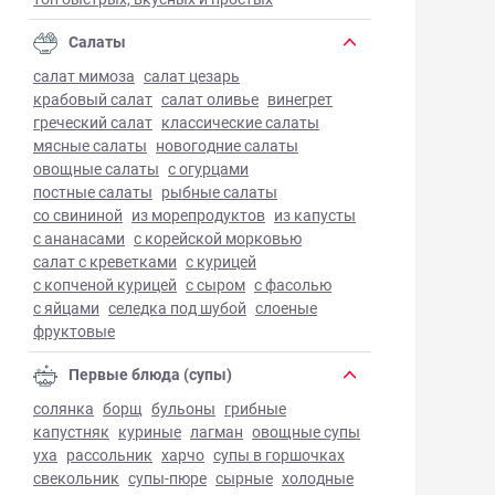
Салаты
салат мимоза
салат цезарь
крабовый салат
салат оливье
винегрет
греческий салат
классические салаты
мясные салаты
новогодние салаты
овощные салаты
с огурцами
постные салаты
рыбные салаты
со свининой
из морепродуктов
из капусты
с ананасами
с корейской морковью
салат с креветками
с курицей
с копченой курицей
с сыром
с фасолью
с яйцами
селедка под шубой
слоеные
фруктовые
Первые блюда (супы)
солянка
борщ
бульоны
грибные
капустняк
куриные
лагман
овощные супы
уха
рассольник
харчо
супы в горшочках
свекольник
супы-пюре
сырные
холодные