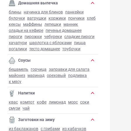
Домашняя выпечка
блины
начинка для блинов
панкейки
булочки
ватрушки
коржики
пончики
хлеб
кексы
маффины
лепешки
манник
оладьи на кефире
печенье домашнее
пироги
пирожки
чебуреки
сладкие пироги
хачапури
шарлотка с яблоками
пицца
рогалики
тесто домашнее
трубочки
Соусы
бешамель
горчица
заправки для салата
майонез
маринад
ореховый
подливка
к мясу
Напитки
квас
компот
кофе
лимонад
морс
соки
смузи
чай
Заготовки на зиму
из баклажанов
с грибами
из кабачков