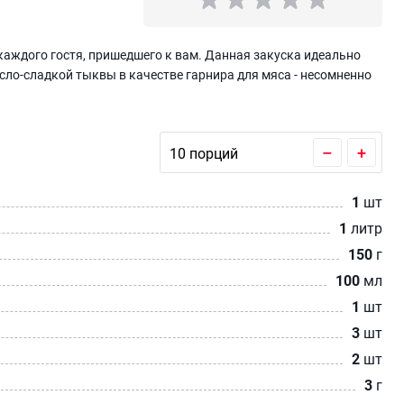
аждого гостя, пришедшего к вам. Данная закуска идеально
сло-сладкой тыквы в качестве гарнира для мяса - несомненно
–
+
1
шт
1
литр
150
г
100
мл
1
шт
3
шт
2
шт
3
г