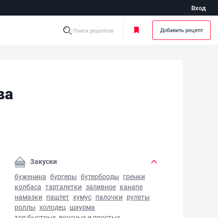
Вход
Добавить рецепт
Поиск рецептов
ва
оматная маринованная тыква - фото готового блюда
Закуски
буженина
бургеры
бутерброды
гренки
колбаса
тарталетки
заливное
канапе
намазки
паштет
хумус
палочки
рулеты
роллы
холодец
шаурма
топ быстрых, вкусных и простых