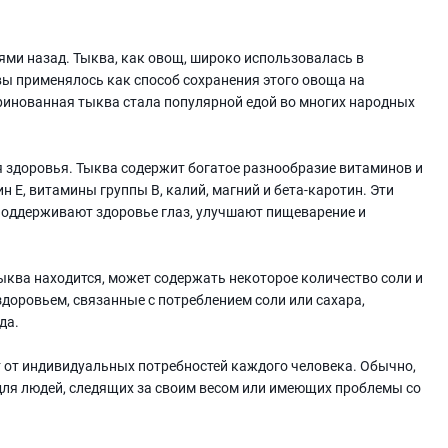
ями назад. Тыква, как овощ, широко использовалась в
ы применялось как способ сохранения этого овоща на
ринованная тыква стала популярной едой во многих народных
 здоровья. Тыква содержит богатое разнообразие витаминов и
н Е, витамины группы В, калий, магний и бета-каротин. Эти
поддерживают здоровье глаз, улучшают пищеварение и
тыква находится, может содержать некоторое количество соли и
 здоровьем, связанные с потреблением соли или сахара,
да.
от индивидуальных потребностей каждого человека. Обычно,
для людей, следящих за своим весом или имеющих проблемы со