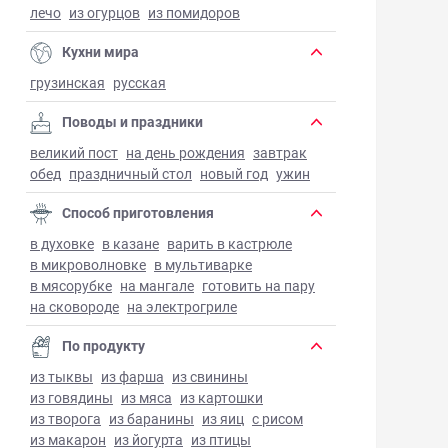
лечо
из огурцов
из помидоров
Кухни мира
грузинская
русская
Поводы и праздники
великий пост
на день рождения
завтрак
обед
праздничный стол
новый год
ужин
Способ приготовления
в духовке
в казане
варить в кастрюле
в микроволновке
в мультиварке
в мясорубке
на мангале
готовить на пару
на сковороде
на электрогриле
По продукту
из тыквы
из фарша
из свинины
из говядины
из мяса
из картошки
из творога
из баранины
из яиц
с рисом
из макарон
из йогурта
из птицы