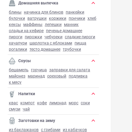
Домашняя выпечка
блины
начинка для блинов
панкейки
булочки
ватрушки
коржики
пончики
хлеб
кексы
маффины
лепешки
манник
оладьи на кефире
печенье домашнее
пироги
пирожки
чебуреки
сладкие пироги
хачапури
шарлотка с яблоками
пицца
рогалики
тесто домашнее
трубочки
Соусы
бешамель
горчица
заправки для салата
майонез
маринад
ореховый
подливка
к мясу
Напитки
квас
компот
кофе
лимонад
морс
соки
смузи
чай
Заготовки на зиму
из баклажанов
с грибами
из кабачков