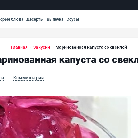
торые блюда
Десерты
Выпечка
Соусы
Главная
Закуски
Маринованная капуста со свеклой
ринованная капуста со свек
ов
Комментарии
Мар