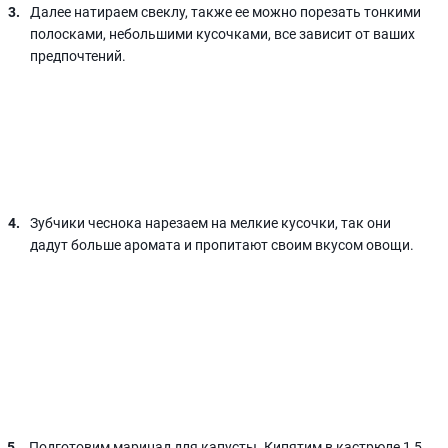
Далее натираем свеклу, также ее можно порезать тонкими
полосками, небольшими кусочками, все зависит от ваших
предпочтений.
Зубчики чеснока нарезаем на мелкие кусочки, так они
дадут больше аромата и пропитают своим вкусом овощи.
Подготовим маринад для капусты. Кипятим в кастрюле 1,5