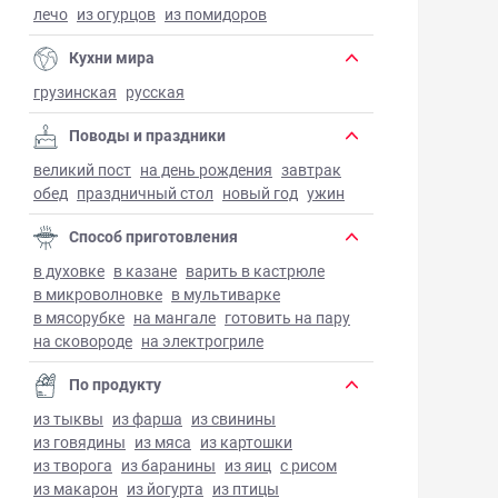
лечо
из огурцов
из помидоров
Кухни мира
грузинская
русская
Поводы и праздники
великий пост
на день рождения
завтрак
обед
праздничный стол
новый год
ужин
Способ приготовления
в духовке
в казане
варить в кастрюле
в микроволновке
в мультиварке
в мясорубке
на мангале
готовить на пару
на сковороде
на электрогриле
По продукту
из тыквы
из фарша
из свинины
из говядины
из мяса
из картошки
из творога
из баранины
из яиц
с рисом
из макарон
из йогурта
из птицы