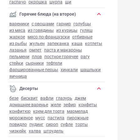
гаспачо
окрошка
шурпа
щи
Горячие блюда (на второе)
вареники
с овощами
гарнир
голубцы
из мяса
из говядины
из курицы
гуляш
жаркое
мясо по-французски
отбивные
из рыбы
жульен
запеканка
каша
котлеты
лазанья
омлет
паста и макароны
пельмени
плов
постное горячее
рагу
стейки
сырники
тефтели
фаршированные перцы
хинкали
шашлыки
яичница
Десерты
безе
бисквит
вафли
глазурь
джем
домашнее варенье
желе
зефир
конфеты
конфитюр
крем для торта
мармелад
мороженое
мусс
пастила
пирожные
повидло
пудинг
сироп
суфле
торты
чизкейк
халва
штрудель