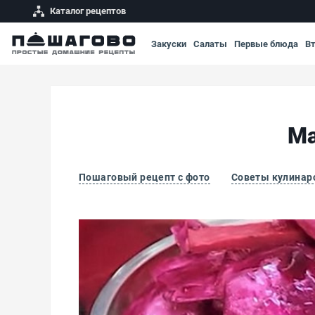
Каталог рецептов
Закуски
Салаты
Первые блюда
В
Ма
Пошаговый рецепт с фото
Советы кулинар
Маринованная капуста со свеклой