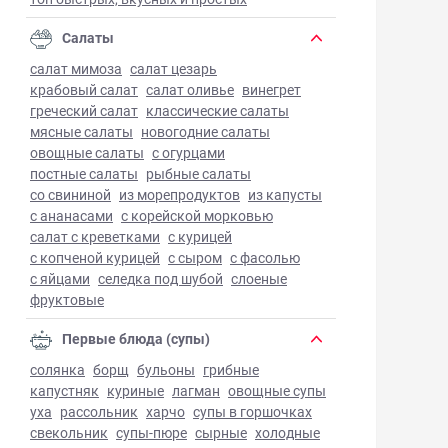
Салаты
салат мимоза
салат цезарь
крабовый салат
салат оливье
винегрет
греческий салат
классические салаты
мясные салаты
новогодние салаты
овощные салаты
с огурцами
постные салаты
рыбные салаты
со свининой
из морепродуктов
из капусты
с ананасами
с корейской морковью
салат с креветками
с курицей
с копченой курицей
с сыром
с фасолью
с яйцами
селедка под шубой
слоеные
фруктовые
Первые блюда (супы)
солянка
борщ
бульоны
грибные
капустняк
куриные
лагман
овощные супы
уха
рассольник
харчо
супы в горшочках
свекольник
супы-пюре
сырные
холодные