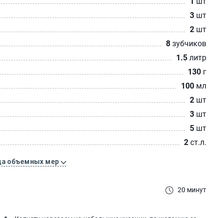
1
шт
3
шт
2
шт
8
зубчиков
1.5
литр
130
г
100
мл
2
шт
3
шт
5
шт
2
ст.л.
ца объемных мер
20 минут