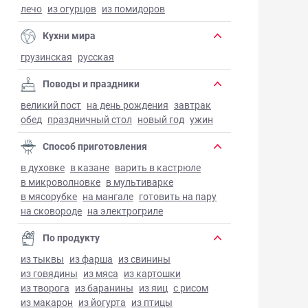
лечо
из огурцов
из помидоров
Кухни мира
грузинская
русская
Поводы и праздники
великий пост
на день рождения
завтрак
обед
праздничный стол
новый год
ужин
Способ приготовления
в духовке
в казане
варить в кастрюле
в микроволновке
в мультиварке
в мясорубке
на мангале
готовить на пару
на сковороде
на электрогриле
По продукту
из тыквы
из фарша
из свинины
из говядины
из мяса
из картошки
из творога
из баранины
из яиц
с рисом
из макарон
из йогурта
из птицы