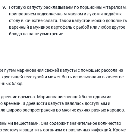
Готовую капусту раскладываем по порционным тарелкам,
приправляем подсолнечным маслом и луком и подаём к
столу в качестве салата. Такой капустой можно дополнить
варенный в мундире картофель с рыбой или любое другое
блюдо на ваше усмотрение.
ое путем маринования свежей капусты с помощью рассола из
м, хрустящей текстурой и может быть использована в качестве
ичных блюд.
 древние времена. Маринование овощей было одним из
го времени. В древности капуста являлась доступным и
ла широко распространена во многих кухнях разных народов.
зными веществами. Она содержит значительное количество
ю систему и защитить организм от различных инфекций. Кроме