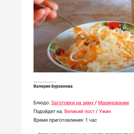
Автор рецепта:
Валерия Бурханова
Блюдо:
Заготовки на зиму
/
Маринование
Подойдет на:
Великий пост
/
Ужин
Время приготовления:
1 час