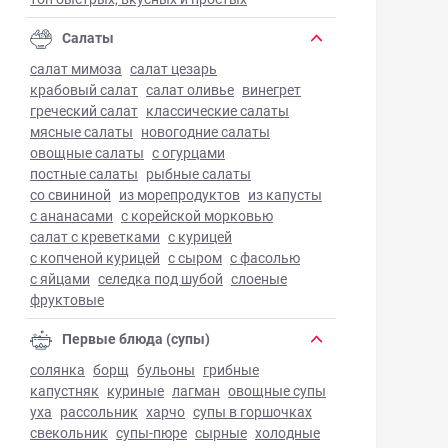
Салаты
салат мимоза
салат цезарь
крабовый салат
салат оливье
винегрет
греческий салат
классические салаты
мясные салаты
новогодние салаты
овощные салаты
с огурцами
постные салаты
рыбные салаты
со свининой
из морепродуктов
из капусты
с ананасами
с корейской морковью
салат с креветками
с курицей
с копченой курицей
с сыром
с фасолью
с яйцами
селедка под шубой
слоеные
фруктовые
Первые блюда (супы)
солянка
борщ
бульоны
грибные
капустняк
куриные
лагман
овощные супы
уха
рассольник
харчо
супы в горшочках
свекольник
супы-пюре
сырные
холодные