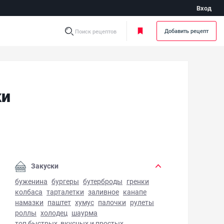
Вход
Добавить рецепт
Поиск рецептов
ки
инованная капуста за сутки - фото готового блюда
Закуски
буженина
бургеры
бутерброды
гренки
колбаса
тарталетки
заливное
канапе
намазки
паштет
хумус
палочки
рулеты
роллы
холодец
шаурма
топ быстрых, вкусных и простых