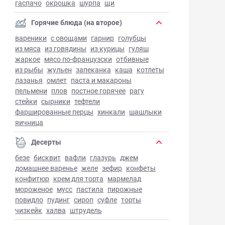
гаспачо
окрошка
шурпа
щи
Горячие блюда (на второе)
вареники
с овощами
гарнир
голубцы
из мяса
из говядины
из курицы
гуляш
жаркое
мясо по-французски
отбивные
из рыбы
жульен
запеканка
каша
котлеты
лазанья
омлет
паста и макароны
пельмени
плов
постное горячее
рагу
стейки
сырники
тефтели
фаршированные перцы
хинкали
шашлыки
яичница
Десерты
безе
бисквит
вафли
глазурь
джем
домашнее варенье
желе
зефир
конфеты
конфитюр
крем для торта
мармелад
мороженое
мусс
пастила
пирожные
повидло
пудинг
сироп
суфле
торты
чизкейк
халва
штрудель