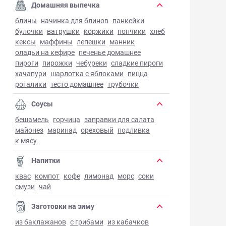
Домашняя выпечка
блины
начинка для блинов
панкейки
булочки
ватрушки
коржики
пончики
хлеб
кексы
маффины
лепешки
манник
оладьи на кефире
печенье домашнее
пироги
пирожки
чебуреки
сладкие пироги
хачапури
шарлотка с яблоками
пицца
рогалики
тесто домашнее
трубочки
Соусы
бешамель
горчица
заправки для салата
майонез
маринад
ореховый
подливка
к мясу
Напитки
квас
компот
кофе
лимонад
морс
соки
смузи
чай
Заготовки на зиму
из баклажанов
с грибами
из кабачков