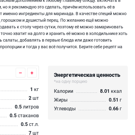
асным дополнением к любому главному блюду. Включать в
, но я рекомендую это сделать, причём использовать её в
 именно ингредиенты для маринада. В качестве специй можно
ец горошком и душистый перец. По желанию ещё можно
авать к столу через сутки, поэтому её можно замариновать
 точно хватит на долго и хранить её можно в холодильнике хоть
ь салаты, добавлять в первые блюда или даже готовить
порции и тогда у вас всё получится. Берите себе рецепт на
–
+
Энергетическая ценность
*на одну порцию
1
кг
Калории
8.01
ккал
2
шт
Жиры
0.51
г
0.5
литров
Углеводы
0.66
г
0.5
стаканов
0.5
ст.л.
7
шт