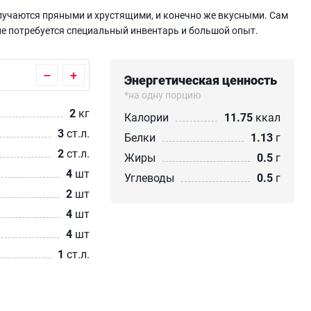
лучаются пряными и хрустящими, и конечно же вкусными. Сам
 не потребуется специальный инвентарь и большой опыт.
–
+
Энергетическая ценность
*на одну порцию
2
кг
Калории
11.75
ккал
3
ст.л.
Белки
1.13
г
2
ст.л.
Жиры
0.5
г
4
шт
Углеводы
0.5
г
2
шт
4
шт
4
шт
1
ст.л.