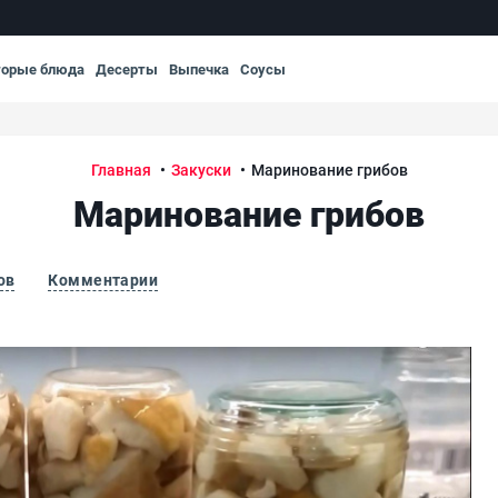
торые блюда
Десерты
Выпечка
Соусы
Главная
Закуски
Маринование грибов
Маринование грибов
ов
Комментарии
Ма