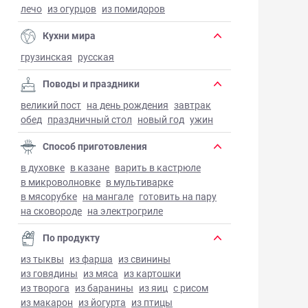
лечо
из огурцов
из помидоров
Кухни мира
грузинская
русская
Поводы и праздники
великий пост
на день рождения
завтрак
обед
праздничный стол
новый год
ужин
Способ приготовления
в духовке
в казане
варить в кастрюле
в микроволновке
в мультиварке
в мясорубке
на мангале
готовить на пару
на сковороде
на электрогриле
По продукту
из тыквы
из фарша
из свинины
из говядины
из мяса
из картошки
из творога
из баранины
из яиц
с рисом
из макарон
из йогурта
из птицы