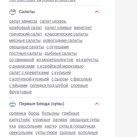
Салаты
салат мимоза
салат цезарь
крабовый салат
салат оливье
винегрет
греческий салат
классические салаты
мясные салаты
новогодние салаты
овощные салаты
с огурцами
постные салаты
рыбные салаты
со свининой
из морепродуктов
из капусты
с ананасами
с корейской морковью
салат с креветками
с курицей
с копченой курицей
с сыром
с фасолью
с яйцами
селедка под шубой
слоеные
фруктовые
Первые блюда (супы)
солянка
борщ
бульоны
грибные
капустняк
куриные
лагман
овощные супы
уха
рассольник
харчо
супы в горшочках
свекольник
супы-пюре
сырные
холодные