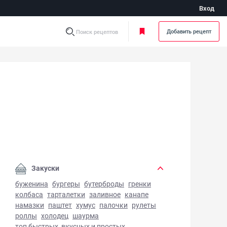
Вход
Добавить рецепт
Поиск рецептов
ринование грибов - фото готового блюда
Закуски
буженина
бургеры
бутерброды
гренки
колбаса
тарталетки
заливное
канапе
намазки
паштет
хумус
палочки
рулеты
роллы
холодец
шаурма
топ быстрых, вкусных и простых