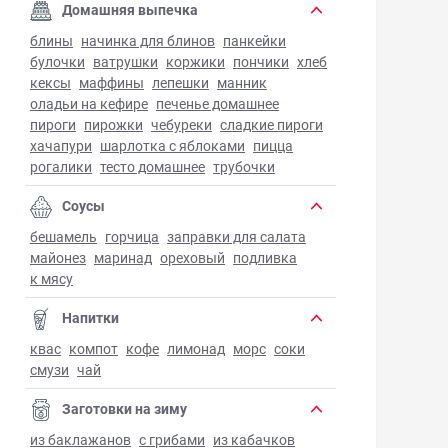
Домашняя выпечка
блины
начинка для блинов
панкейки
булочки
ватрушки
коржики
пончики
хлеб
кексы
маффины
лепешки
манник
оладьи на кефире
печенье домашнее
пироги
пирожки
чебуреки
сладкие пироги
хачапури
шарлотка с яблоками
пицца
рогалики
тесто домашнее
трубочки
Соусы
бешамель
горчица
заправки для салата
майонез
маринад
ореховый
подливка
к мясу
Напитки
квас
компот
кофе
лимонад
морс
соки
смузи
чай
Заготовки на зиму
из баклажанов
с грибами
из кабачков