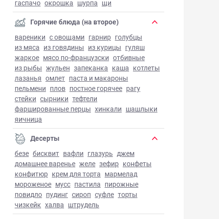
гаспачо
окрошка
шурпа
щи
Горячие блюда (на второе)
вареники
с овощами
гарнир
голубцы
из мяса
из говядины
из курицы
гуляш
жаркое
мясо по-французски
отбивные
из рыбы
жульен
запеканка
каша
котлеты
лазанья
омлет
паста и макароны
пельмени
плов
постное горячее
рагу
стейки
сырники
тефтели
фаршированные перцы
хинкали
шашлыки
яичница
Десерты
безе
бисквит
вафли
глазурь
джем
домашнее варенье
желе
зефир
конфеты
конфитюр
крем для торта
мармелад
мороженое
мусс
пастила
пирожные
повидло
пудинг
сироп
суфле
торты
чизкейк
халва
штрудель