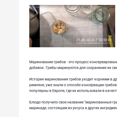
Маринование грибов - это процесс консервирования
добавок. Грибы маринуются для сохранения их све
История маринования грибов уходит корнями в др
римляне, уже знали о способе консервации грибо
популярны в Европе, где их использовали в качес
Блюдо получило свое название "маринованные гри
маринаде, состоящем из уксуса и других ингредие